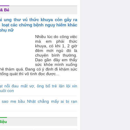
& Bé
i ung thư vú thức khuya còn gây ra
 loạt các chứng bệnh nguy hiểm khác
phụ nữ
Nhiều lúc do công việc
mà em phải thức
khuya, có khi 1, 2 giờ
đêm mới ngủ đó là
chuyện bình thường.
Dạo gần đây em thấy
sức khỏe mình xuống
thê thảm quá. Đang có ý định đi khám sức
tổng quát thì vô tình đọc được...
t nỗi đau mất vợ, ông bố trẻ lặn lội xin
nuôi con
ì sao mẹ bầu Nhật chẳng mấy ai bị rạn
liệu