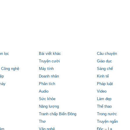
ọn lọc
Bài viết khác
Câu chuyện
Truyện cười
Giáo dục
 Công nghệ
Máy tính
Sáng chế
ệp
Doanh nhân
Kinh tế
máy
Phân tích
Pháp luật
Audio
Video
Sức khỏe
Làm đẹp
Năng lượng
Thể thao
Tranh chấp Biển Đông
Trong nước
Thơ
Truyện ngắn
tâm
Văn nghệ
Độc – Lạ