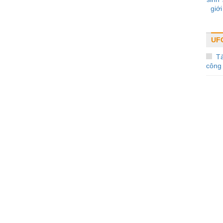
giới
UF
T
công