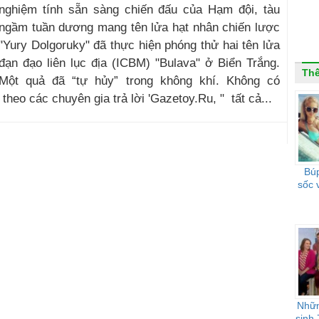
nghiệm tính sẵn sàng chiến đấu của Hạm đội, tàu
ngầm tuần dương mang tên lửa hạt nhân chiến lược
"Yury Dolgoruky" đã thực hiện phóng thử hai tên lửa
đạn đạo liên lục địa (ICBM) "Bulava" ở Biển Trắng.
Thế
Một quả đã “tự hủy” trong không khí. Không có
 theo các chuyên gia trả lời 'Gazetoy.Ru, " tất cả...
Búp
sốc 
Nhữn
sinh 