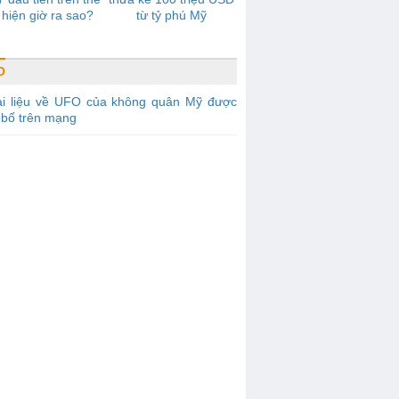
 hiện giờ ra sao?
từ tỷ phú Mỹ
O
ài liệu về UFO của không quân Mỹ được
 bố trên mạng