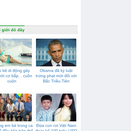
 giới đó đây
 bê di động gây
Obama đã ký luật
với cơ bắp... cuồn
trừng phạt mới đối với
cuộn
Bắc Triều Tiên
g em bé trong ca
Đứa con rơi Việt Nam
7 đầu tiên trên thế
thừa kế 100 triệu USD