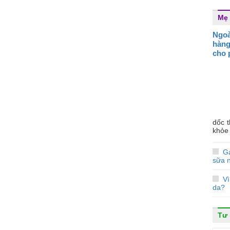
Mẹ 
Ngoà
hàng
cho 
dốc 
khỏe 
Gạ
sữa 
V
da?
Tư 