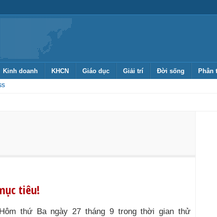
Kinh doanh
KHCN
Giáo dục
Giải trí
Đời sống
Phân 
SS
mục tiêu!
Hôm thứ Ba ngày 27 tháng 9 trong thời gian thử