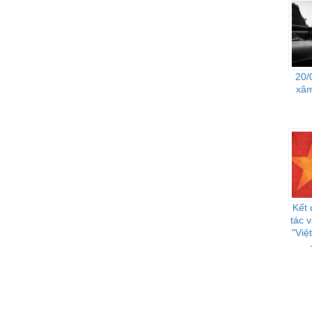
20/
xâm
Kết 
tác 
"Việ