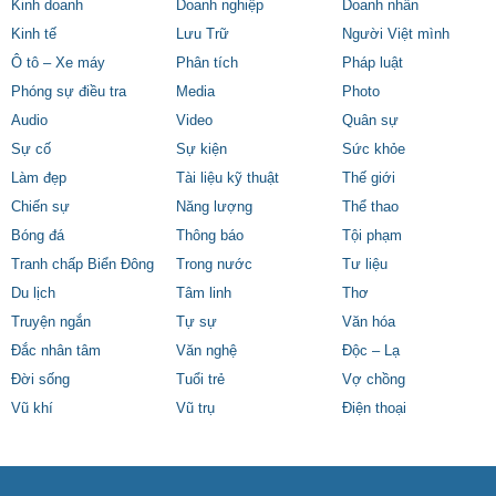
Kinh doanh
Doanh nghiệp
Doanh nhân
Kinh tế
Lưu Trữ
Người Việt mình
Ô tô – Xe máy
Phân tích
Pháp luật
Phóng sự điều tra
Media
Photo
Audio
Video
Quân sự
Sự cố
Sự kiện
Sức khỏe
Làm đẹp
Tài liệu kỹ thuật
Thế giới
Chiến sự
Năng lượng
Thể thao
Bóng đá
Thông báo
Tội phạm
Tranh chấp Biển Đông
Trong nước
Tư liệu
Du lịch
Tâm linh
Thơ
Truyện ngắn
Tự sự
Văn hóa
Đắc nhân tâm
Văn nghệ
Độc – Lạ
Đời sống
Tuổi trẻ
Vợ chồng
Vũ khí
Vũ trụ
Điện thoại