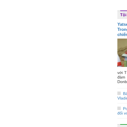
Tội
Yats
Tron
chiế
với 
đàm 
Donba
Bà
Vladi
P
đối v