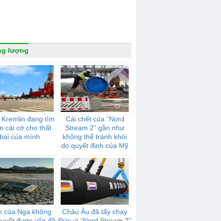
ng lượng
 Kremlin đang tìm
Cái chết của “Nord
m cái cớ cho thất
Stream 2” gần như
bại của mình
không thể tránh khỏi
do quyết định của Mỹ
n của Nga không
Châu Âu đã tẩy chay
 quyết được vấn đề
Đức vì “Nord Stream 2”