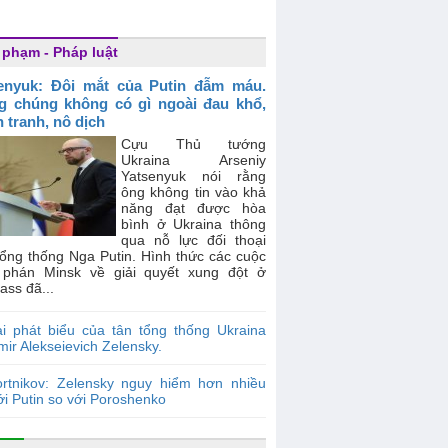
 phạm - Pháp luật
enyuk: Đôi mắt của Putin đẫm máu.
g chúng không có gì ngoài đau khổ,
n tranh, nô dịch
Cựu Thủ tướng
Ukraina Arseniy
Yatsenyuk nói rằng
ông không tin vào khả
năng đạt được hòa
bình ở Ukraina thông
qua nỗ lực đối thoại
Tổng thống Nga Putin. Hình thức các cuộc
phán Minsk về giải quyết xung đột ở
ss đã...
i phát biểu của tân tổng thống Ukraina
mir Alekseievich Zelensky.
ortnikov: Zelensky nguy hiểm hơn nhiều
ới Putin so với Poroshenko