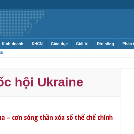
Kinh doanh
KHCN
Giáo dục
Giải trí
Đời sống
Phân 
SS
c hội Ukraine
na – cơn sóng thần xóa sổ thể chế chính