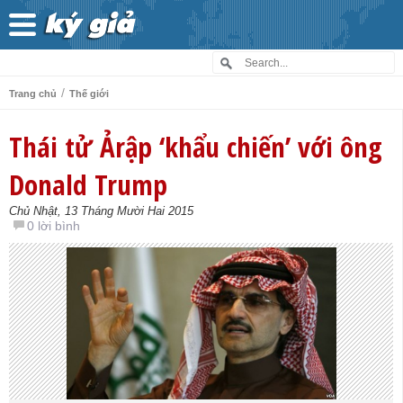
/
Trang chủ
Thế giới
Thái tử Ảrập ‘khẩu chiến’ với ông
Donald Trump
Chủ Nhật, 13 Tháng Mười Hai 2015
0 lời bình