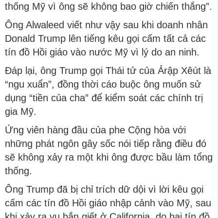
thống Mỹ vì ông sẽ không bao giờ chiến thắng”.
Ông Alwaleed viết như vậy sau khi doanh nhân
Donald Trump lên tiếng kêu gọi cấm tất cả các
tín đồ Hồi giáo vào nước Mỹ vì lý do an ninh.
Đáp lại, ông Trump gọi Thái tử của Ảrập Xêút là
“ngu xuẩn”, đồng thời cáo buộc ông muốn sử
dụng “tiền của cha” để kiểm soát các chính trị
gia Mỹ.
Ứng viên hàng đầu của phe Cộng hòa với
những phát ngôn gây sốc nói tiếp rằng điều đó
sẽ không xảy ra một khi ông được bầu làm tổng
thống.
Ông Trump đã bị chỉ trích dữ dội vì lời kêu gọi
cấm các tín đồ Hồi giáo nhập cảnh vào Mỹ, sau
khi xảy ra vụ bắn giết ở California, do hai tín đồ