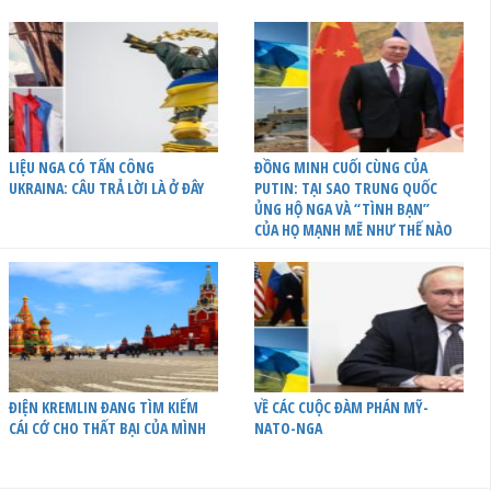
LIỆU NGA CÓ TẤN CÔNG
ĐỒNG MINH CUỐI CÙNG CỦA
UKRAINA: CÂU TRẢ LỜI LÀ Ở ĐÂY
PUTIN: TẠI SAO TRUNG QUỐC
ỦNG HỘ NGA VÀ “TÌNH BẠN”
CỦA HỌ MẠNH MẼ NHƯ THẾ NÀO
ĐIỆN KREMLIN ĐANG TÌM KIẾM
VỀ CÁC CUỘC ĐÀM PHÁN MỸ-
CÁI CỚ CHO THẤT BẠI CỦA MÌNH
NATO-NGA