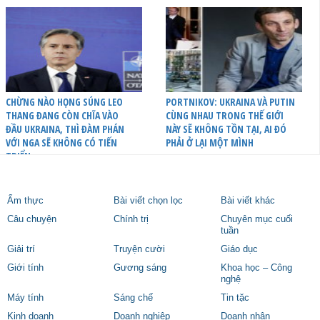
CHỪNG NÀO HỌNG SÚNG LEO
PORTNIKOV: UKRAINA VÀ PUTIN
THANG ĐANG CÒN CHĨA VÀO
CÙNG NHAU TRONG THẾ GIỚI
ĐẦU UKRAINA, THÌ ĐÀM PHÁN
NÀY SẼ KHÔNG TỒN TẠI, AI ĐÓ
VỚI NGA SẼ KHÔNG CÓ TIẾN
PHẢI Ở LẠI MỘT MÌNH
TRIỂN
Ẩm thực
Bài viết chọn lọc
Bài viết khác
Câu chuyện
Chính trị
Chuyên mục cuối
tuần
Giải trí
Truyện cười
Giáo dục
Giới tính
Gương sáng
Khoa học – Công
nghệ
Máy tính
Sáng chế
Tin tặc
Kinh doanh
Doanh nghiệp
Doanh nhân