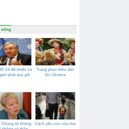
 sống
D-19 đã khiến cả
Trang phục thêu dân
 giới phải quỳ gối
tộc Ukraina
 Chúng tôi không
Cách yêu con của cha
ể không có thần