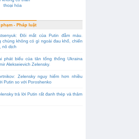
thoại hóa
 phạm - Pháp luật
atsenyuk: Đôi mắt của Putin đẫm máu.
g chúng không có gì ngoài đau khổ, chiến
, nô dịch
i phát biểu của tân tổng thống Ukraina
mir Alekseievich Zelensky.
ortnikov: Zelensky nguy hiểm hơn nhiều
ới Putin so với Poroshenko
lensky trả lời Putin rất đanh thép và thâm