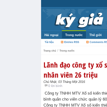
Hải ngoại
Trong nước
Thế giới
Tài liệu
Entries RSS
Comments R
/
Trang chủ
Trong nước
Lãnh đạo công ty xổ 
nhân viên 26 triệu
Chủ Nhật, 03 Tháng Một 2016
0 lời bình
Công ty TNHH MTV Xổ số kiến thiết
bình quân cho viên chức quản lý 60
Công ty TNHH MTV Xổ số kiến thiết