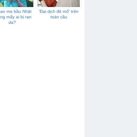
sao mẹ bầu Nhật
'Đại dịch đẻ mổ' trên
ng mấy ai bị rạn
toàn cầu
da?