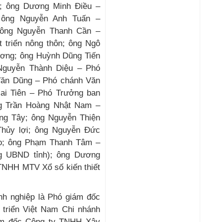
; ông Dương Minh Điều –
; ông Nguyễn Anh Tuấn –
 ông Nguyễn Thanh Cần –
 triển nông thôn; ông Ngô
ơng; ông Huỳnh Dũng Tiến
Nguyễn Thành Diệu – Phó
Văn Dũng – Phó chánh Văn
ai Tiên – Phó Trưởng ban
ng Trần Hoàng Nhật Nam –
g Tây; ông Nguyễn Thiện
Thủy lợi; ông Nguyễn Đức
o; ông Phạm Thanh Tâm –
g UBND tỉnh); ông Dương
TNHH MTV Xổ số kiến thiết
nh nghiệp là Phó giám đốc
triển Việt Nam Chi nhánh
ám đốc Công ty TNHH Xây