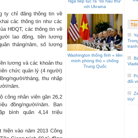
Nga tiếp tục ra “tối hậu thư”
với Ukraina
 ty chỉ đăng thông tin về
khai các thông tin như các
Tội
của HĐQT, các thông tin về
Y
gười lao động, tiền lương
Tron
 quân tháng/năm, số lượng
tranh
Washington thống lĩnh « liên
Bà
minh phòng thủ » chống
tiền lương và các khoản thu
Vladi
Trung Quốc
ên chức quản lý (4 người)
P
đồng/người/tháng, thu nhập
đối v
gười/năm.
Ze
ộ công nhân viên gần 26,2
túy!
riệu đồng/người/năm. Ban
ập bình quân 4,14 triệu
át hiện vào năm 2013 Công