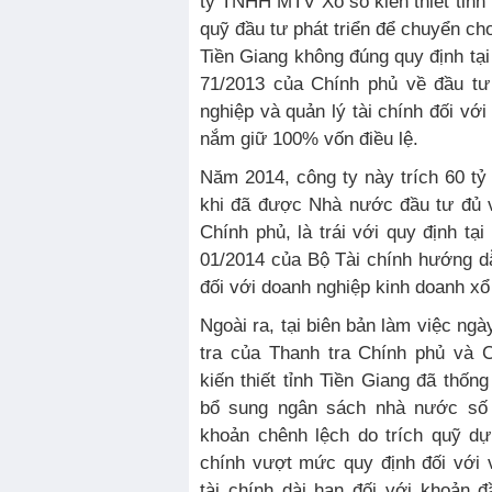
ty TNHH MTV Xổ số kiến thiết tỉnh 
quỹ đầu tư phát triển để chuyển cho
Tiền Giang không đúng quy định tại
71/2013 của Chính phủ về đầu t
nghiệp và quản lý tài chính đối vớ
nắm giữ 100% vốn điều lệ.
Năm 2014, công ty này trích 60 tỷ 
khi đã được Nhà nước đầu tư đủ v
Chính phủ, là trái với quy định tạ
01/2014 của Bộ Tài chính hướng dẫ
đối với doanh nghiệp kinh doanh xổ
Ngoài ra, tại biên bản làm việc ng
tra của Thanh tra Chính phủ và
kiến thiết tỉnh Tiền Giang đã thốn
bổ sung ngân sách nhà nước số t
khoản chênh lệch do trích quỹ dự
chính vượt mức quy định đối với 
tài chính dài hạn đối với khoản 