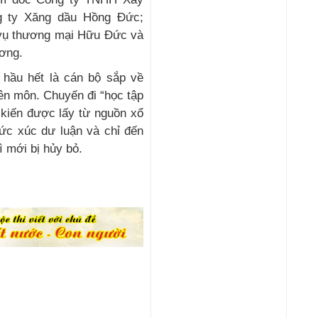
g ty Xăng dầu Hồng Đức;
vụ thương mại Hữu Đức và
ơng.
 hầu hết là cán bộ sắp về
ên môn. Chuyến đi “học tập
 kiến được lấy từ nguồn xổ
bức xúc dư luận và chỉ đến
ì mới bị hủy bỏ.