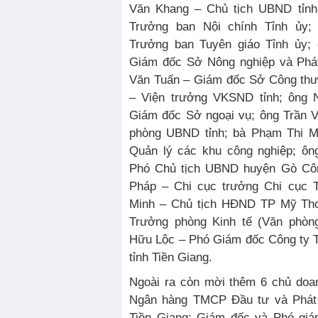
Văn Khang – Chủ tịch UBND tỉnh
Trưởng ban Nội chính Tỉnh ủy
Trưởng ban Tuyên giáo Tỉnh ủy;
Giám đốc Sở Nông nghiệp và Phát
Văn Tuấn – Giám đốc Sở Công thư
– Viện trưởng VKSND tỉnh; ông 
Giám đốc Sở ngoại vụ; ông Trần 
phòng UBND tỉnh; bà Phạm Thi M
Quản lý các khu công nghiệp; ô
Phó Chủ tịch UBND huyện Gò Côn
Pháp – Chi cục trưởng Chi cục 
Minh – Chủ tịch HĐND TP Mỹ Th
Trưởng phòng Kinh tế (Văn phòn
Hữu Lộc – Phó Giám đốc Công ty 
tỉnh Tiền Giang.
Ngoài ra còn mời thêm 6 chủ doa
Ngân hàng TMCP Đầu tư và Phát 
Tiền Giang; Giám đốc và Phó gi