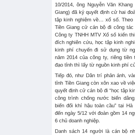
10/2014, ông Nguyễn Văn Khang 
Giang) đã ký quyết định cử hai đo
tập kinh nghiệm về… xổ số. Theo 
Tiền Giang cử cán bộ đi công tá
Công ty TNHH MTV Xổ số kiến thiế
đích nghiên cứu, học tập kinh ng
kinh phí chuyến đi sử dụng từ n
năm 2014 của công ty, riêng tiền 
đạo tỉnh thì lấy từ nguồn kinh phí 
Tiếp đó, như Dân trí phản ánh, v
tỉnh Tiền Giang còn xôn xao về vi
quyết định cử cán bộ đi “học tập k
công trình chống nước biển dâng
biến đổi khí hậu toàn cầu” tại H
đến ngày 5/12 với đoàn gồm 14 ng
6 chủ doanh nghiệp.
Danh sách 14 người là cán bộ n