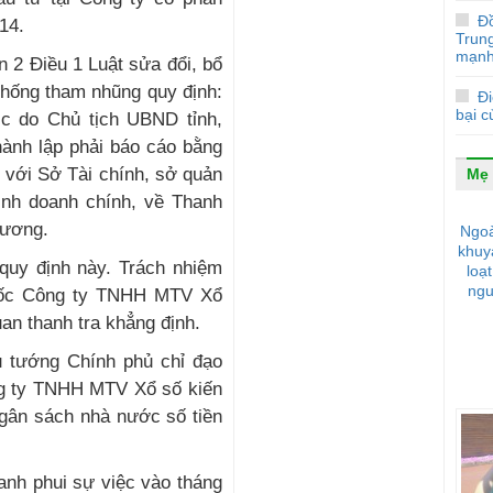
Đ
14.
Trun
mạnh
ản 2 Điều 1 Luật sửa đổi, bổ
chống tham nhũng quy định:
Đi
bại 
c do Chủ tịch UBND tỉnh,
hành lập phải báo cáo bằng
 với Sở Tài chính, sở quản
Mẹ 
inh doanh chính, về Thanh
 ương.
Ngoà
khuy
 quy định này. Trách nhiệm
loạ
ngu
đốc Công ty TNHH MTV Xổ
uan thanh tra khẳng định.
ủ tướng Chính phủ chỉ đạo
ng ty TNHH MTV Xổ số kiến
ngân sách nhà nước số tiền
anh phui sự việc vào tháng