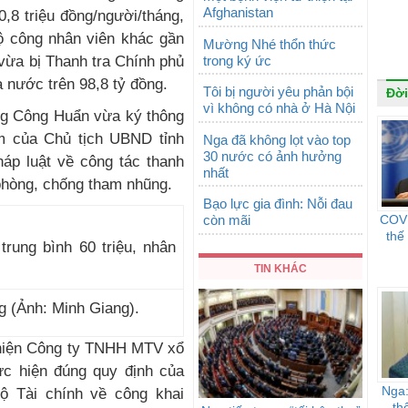
Afghanistan
,8 triệu đồng/người/tháng,
ộ công nhân viên khác gần
Mường Nhé thổn thức
trong ký ức
vừa bị Thanh tra Chính phủ
 nước trên 98,8 tỷ đồng.
Tôi bị người yêu phản bội
Đời
vì không có nhà ở Hà Nội
ng Công Huẩn vừa ký thông
ệm của Chủ tịch UBND tỉnh
Nga đã không lọt vào top
30 nước có ảnh hưởng
háp luật về công tác thanh
nhất
à phòng, chống tham nhũng.
Bạo lực gia đình: Nỗi đau
còn mãi
COVI
thế
TIN KHÁC
ng (Ảnh: Minh Giang).
 hiện Công ty TNHH MTV xổ
hực hiện đúng quy định của
Nga:
ộ Tài chính về công khai
th