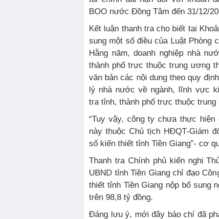
BOO nước Đồng Tâm đến 31/12/20
Kết luận thanh tra cho biết tại Kho
sung một số điều của Luật Phòng 
Hằng năm, doanh nghiệp nhà nướ
thành phố trực thuộc trung ương t
văn bản các nội dung theo quy định
lý nhà nước về ngành, lĩnh vực k
tra tỉnh, thành phố trực thuộc trung
“Tuy vậy, công ty chưa thực hiện
này thuộc Chủ tịch HĐQT-Giám 
số kiến thiết tỉnh Tiền Giang”- cơ q
Thanh tra Chính phủ kiến nghị Th
UBND tỉnh Tiền Giang chỉ đạo Cô
thiết tỉnh Tiền Giang nộp bổ sung 
trên 98,8 tỷ đồng.
Đáng lưu ý, mới đây báo chí đã ph