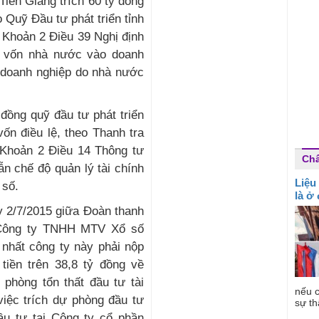
Tiền Giang trích 60 tỷ đồng
 Quỹ Đầu tư phát triển tỉnh
 Khoản 2 Điều 39 Nghị định
ư vốn nhà nước vào doanh
i doanh nghiệp do nhà nước
đồng quỹ đầu tư phát triển
ốn điều lệ, theo Thanh tra
i Khoản 2 Điều 14 Thông tư
Ch
n chế độ quản lý tài chính
Liệu
 số.
là ở
ày 2/7/2015 giữa Đoàn thanh
 Công ty TNHH MTV Xổ số
g nhất công ty này phải nộp
iền trên 38,8 tỷ đồng về
 phòng tổn thất đầu tư tài
nếu c
việc trích dự phòng đầu tư
sự th
đầu tư tại Công ty cổ phần