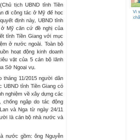
(Chủ tịch UBND tỉnh Tiền
Vì 
àn đi công tác ở Mỹ để học
chẳ
quyết định này, UBND tỉnh
c ở Mỹ căn cứ đề nghị của
t tỉnh Tiền Giang với mục
hiệm ở nước ngoài. Toàn bộ
guồn hoạt động kinh doanh
tiêu vặt của 5 cán bộ lãnh
của Sở Ngoại vụ.
ào tháng 11/2015 người dân
ệc UBND tỉnh Tiền Giang có
inh nghiệm về xây dựng các
, chống ngập do tác động
à Lan và Nga từ ngày 24/11
ười là cán bộ nhà nước và
hà nước gồm: ông Nguyễn