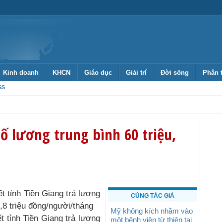
Kinh doanh
KHCN
Giáo dục
Giải trí
Đời sống
Phân 
SS
số lương trung bình 60 triệu,
 tỉnh Tiền Giang trả lương
CÙNG TÁC GIẢ
,8 triệu đồng/người/tháng
Mỹ không kích nhầm vào
 tỉnh Tiền Giang trả lương
một bệnh viện từ thiện tại