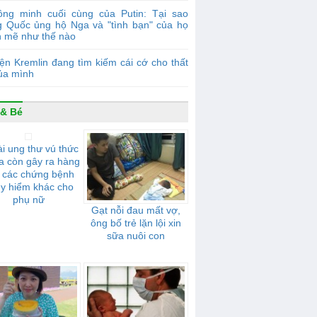
ồng minh cuối cùng của Putin: Tại sao
g Quốc ủng hộ Nga và "tình bạn" của họ
 mẽ như thế nào
ện Kremlin đang tìm kiếm cái cớ cho thất
của mình
& Bé
i ung thư vú thức
a còn gây ra hàng
t các chứng bệnh
y hiểm khác cho
phụ nữ
Gạt nỗi đau mất vợ,
ông bố trẻ lặn lội xin
sữa nuôi con