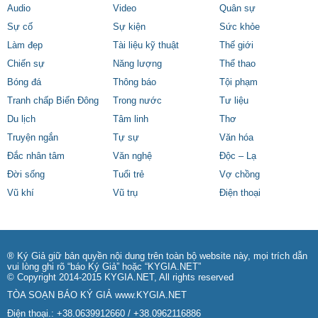
Audio
Video
Quân sự
Sự cố
Sự kiện
Sức khỏe
Làm đẹp
Tài liệu kỹ thuật
Thế giới
Chiến sự
Năng lượng
Thể thao
Bóng đá
Thông báo
Tội phạm
Tranh chấp Biển Đông
Trong nước
Tư liệu
Du lịch
Tâm linh
Thơ
Truyện ngắn
Tự sự
Văn hóa
Đắc nhân tâm
Văn nghệ
Độc – Lạ
Đời sống
Tuổi trẻ
Vợ chồng
Vũ khí
Vũ trụ
Điện thoại
® Ký Giả giữ bản quyền nội dung trên toàn bộ website này, mọi trích dẫn
vui lòng ghi rõ “báo Ký Giả” hoặc “KYGIA.NET”
© Copyright 2014-2015 KYGIA.NET, All rights reserved
TÒA SOẠN BÁO KÝ GIẢ
www.KYGIA.NET
Điện thoại.: +38.0639912660 / +38.0962116886