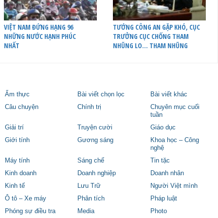
VIỆT NAM ĐỨNG HẠNG 96
TƯỚNG CÔNG AN GẶP KHÓ, CỤC
NHỮNG NƯỚC HẠNH PHÚC
TRƯỞNG CỤC CHỐNG THAM
NHẤT
NHŨNG LO… THAM NHŨNG
Ẩm thực
Bài viết chọn lọc
Bài viết khác
Câu chuyện
Chính trị
Chuyên mục cuối
tuần
Giải trí
Truyện cười
Giáo dục
Giới tính
Gương sáng
Khoa học – Công
nghệ
Máy tính
Sáng chế
Tin tặc
Kinh doanh
Doanh nghiệp
Doanh nhân
Kinh tế
Lưu Trữ
Người Việt mình
Ô tô – Xe máy
Phân tích
Pháp luật
Phóng sự điều tra
Media
Photo