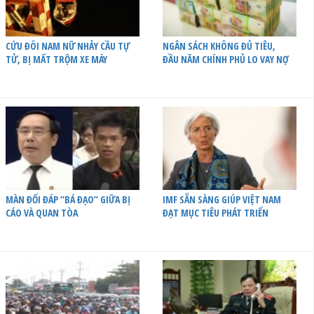
CỨU ĐÔI NAM NỮ NHẢY CẦU TỰ
NGÂN SÁCH KHÔNG ĐỦ TIÊU,
TỬ, BỊ MẤT TRỘM XE MÁY
ĐẦU NĂM CHÍNH PHỦ LO VAY NỢ
MÀN ĐỐI ĐÁP “BÁ ĐẠO” GIỮA BỊ
IMF SẴN SÀNG GIÚP VIỆT NAM
CÁO VÀ QUAN TÒA
ĐẠT MỤC TIÊU PHÁT TRIỂN