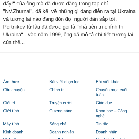
đấy!" của ông mà đã được đăng trong tạp chí
"NV.Zhurnal", đã kể về những gì đang diễn ra tại Ukraina
và tương lai nào đang đón đợi người dân sắp tới.
Portnikov từ lâu đã được gọi là "nhà tiên tri chính trị
Ukraina" - vào năm 1999, ông đã mô tả chi tiết tương lai
của thể...
Ẩm thực
Bài viết chọn lọc
Bài viết khác
Câu chuyện
Chính trị
Chuyên mục cuối
tuần
Giải trí
Truyện cười
Giáo dục
Giới tính
Gương sáng
Khoa học – Công
nghệ
Máy tính
Sáng chế
Tin tặc
Kinh doanh
Doanh nghiệp
Doanh nhân