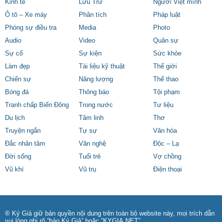
Kinh tế
Lưu Trữ
Người Việt mình
Ô tô – Xe máy
Phân tích
Pháp luật
Phóng sự điều tra
Media
Photo
Audio
Video
Quân sự
Sự cố
Sự kiện
Sức khỏe
Làm đẹp
Tài liệu kỹ thuật
Thế giới
Chiến sự
Năng lượng
Thể thao
Bóng đá
Thông báo
Tội phạm
Tranh chấp Biển Đông
Trong nước
Tư liệu
Du lịch
Tâm linh
Thơ
Truyện ngắn
Tự sự
Văn hóa
Đắc nhân tâm
Văn nghệ
Độc – Lạ
Đời sống
Tuổi trẻ
Vợ chồng
Vũ khí
Vũ trụ
Điện thoại
® Ký Giả giữ bản quyền nội dung trên toàn bộ website này, mọi trích dẫn
vui lòng ghi rõ “báo Ký Giả” hoặc “KYGIA.NET”