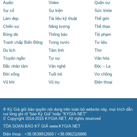
Audio
Video
Quân sự
Sự cố
Sự kiện
Sức khỏe
Làm đẹp
Tài liệu kỹ thuật
Thế giới
Chiến sự
Năng lượng
Thể thao
Bóng đá
Thông báo
Tội phạm
Tranh chấp Biển Đông
Trong nước
Tư liệu
Du lịch
Tâm linh
Thơ
Truyện ngắn
Tự sự
Văn hóa
Đắc nhân tâm
Văn nghệ
Độc – Lạ
Đời sống
Tuổi trẻ
Vợ chồng
Vũ khí
Vũ trụ
Điện thoại
® Ký Giả giữ bản quyền nội dung trên toàn bộ website này, mọi trích dẫn
vui lòng ghi rõ “báo Ký Giả” hoặc “KYGIA.NET”
© Copyright 2014-2015 KYGIA.NET, All rights reserved
TÒA SOẠN BÁO KÝ GIẢ
www.KYGIA.NET
Điện thoại.: +38.0639912660 / +38.0962116886