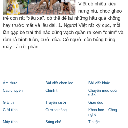
Việt có nhiều kiểu
nựng nịu, chọc ghẹo
trẻ con rất “xấu xa”, có thể để lại những hậu quả không
hay trước mắt và lâu dài. 1. Người Việt rất kỳ cục, mỗi
lần gặp bé trai thế nào cũng vạch quần ra xem “chim” và
rôm rả bình luận, cười đùa. Có người còn búng búng
mấy cái rồi phán:...
Ẩm thực
Bài viết chọn lọc
Bài viết khác
Câu chuyện
Chính trị
Chuyên mục cuối
tuần
Giải trí
Truyện cười
Giáo dục
Giới tính
Gương sáng
Khoa học – Công
nghệ
Máy tính
Sáng chế
Tin tặc