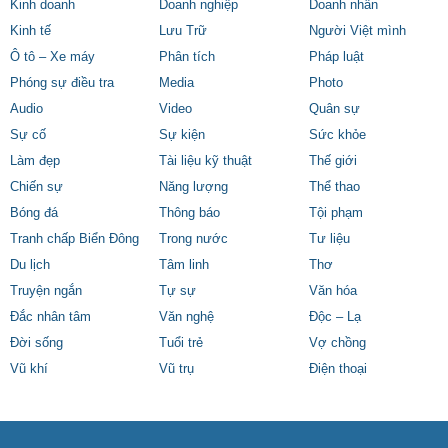
Kinh doanh
Doanh nghiệp
Doanh nhân
Kinh tế
Lưu Trữ
Người Việt mình
Ô tô – Xe máy
Phân tích
Pháp luật
Phóng sự điều tra
Media
Photo
Audio
Video
Quân sự
Sự cố
Sự kiện
Sức khỏe
Làm đẹp
Tài liệu kỹ thuật
Thế giới
Chiến sự
Năng lượng
Thể thao
Bóng đá
Thông báo
Tội phạm
Tranh chấp Biển Đông
Trong nước
Tư liệu
Du lịch
Tâm linh
Thơ
Truyện ngắn
Tự sự
Văn hóa
Đắc nhân tâm
Văn nghệ
Độc – Lạ
Đời sống
Tuổi trẻ
Vợ chồng
Vũ khí
Vũ trụ
Điện thoại