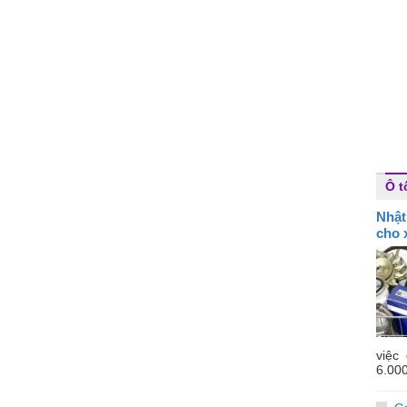
Ô t
Nhật
cho x
việc
6.000