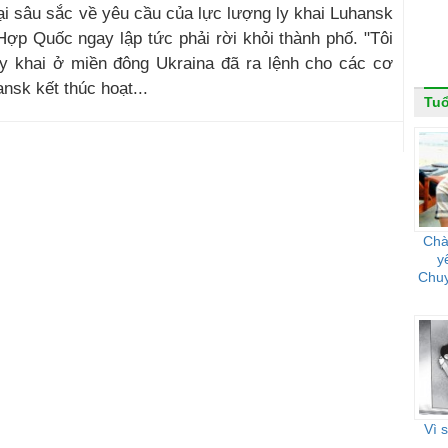
gại sâu sắc về yêu cầu của lực lượng ly khai Luhansk
Hợp Quốc ngay lập tức phải rời khỏi thành phố. "Tôi
 ly khai ở miền đông Ukraina đã ra lệnh cho các cơ
sk kết thúc hoạt...
Tuổ
Chà
y
Chuy
Vì 