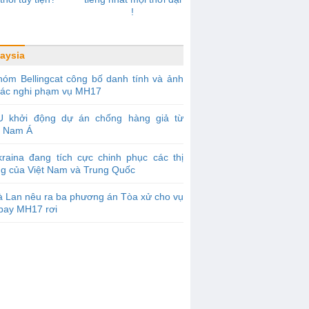
!
aysia
óm Bellingcat công bố danh tính và ảnh
các nghi phạm vụ MH17
U khởi động dự án chống hàng giả từ
 Nam Á
raina đang tích cực chinh phục các thị
ng của Việt Nam và Trung Quốc
 Lan nêu ra ba phương án Tòa xử cho vụ
bay MH17 rơi