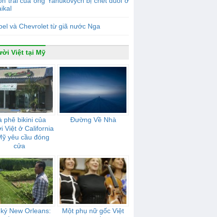
n trai của ông Yanukovych bị chết đuối ở
ikal
el và Chevrolet từ giã nước Nga
ời Việt tại Mỹ
 phê bikini của
Đường Về Nhà
 Việt ở California
Mỹ yêu cầu đóng
cửa
 ký New Orleans:
Một phụ nữ gốc Việt