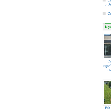
Co
hồ Ba
Op
Ngư
Cà
người
bị 
Bút