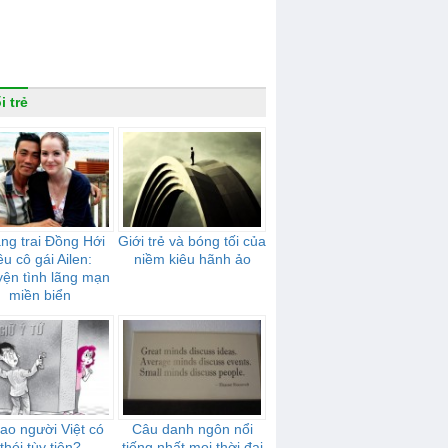
i trẻ
ng trai Đồng Hới
Giới trẻ và bóng tối của
êu cô gái Ailen:
niềm kiêu hãnh ảo
ện tình lãng mạn
miền biển
sao người Việt có
Câu danh ngôn nổi
thói tùy tiện?
tiếng nhất mọi thời đại