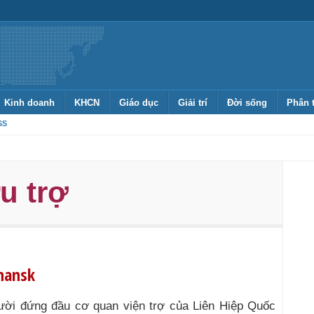
Kinh doanh
KHCN
Giáo dục
Giải trí
Đời sống
Phân 
SS
u trợ
uhansk
i đứng đầu cơ quan viện trợ của Liên Hiệp Quốc