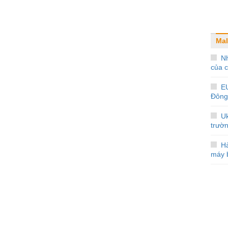
Mal
Nh
của 
E
Đông
Uk
trườ
Hà
máy 