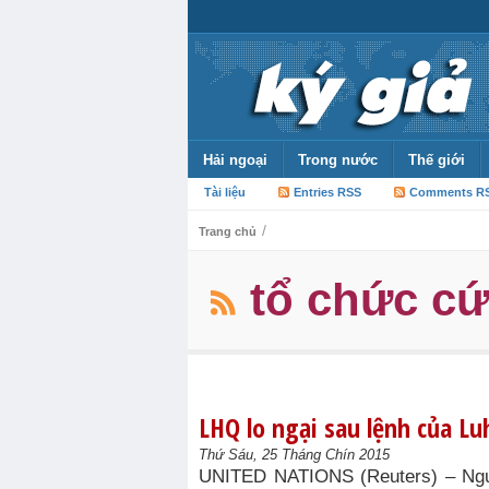
Hải ngoại
Trong nước
Thế giới
Tài liệu
Entries RSS
Comments R
/
Trang chủ
tổ chức cứ
LHQ lo ngại sau lệnh của L
Thứ Sáu, 25 Tháng Chín 2015
UNITED NATIONS (Reuters) – Ngườ