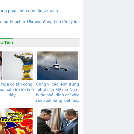
ang phục thêu dân tộc Ukraina
 thu hoạch ở Ukraina đang tiến tới kỷ lục
ều Tiên
 Nga có tấn công
Cũng vì các lệnh trừng
na: câu trả lời là ở
phạt của Mỹ mà Nga
đây
buộc phải đình chỉ việc
sản xuất hàng loạt máy
bay, được gọi là đối thủ
cạnh tranh với Boeing