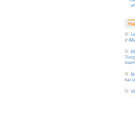
p
Thế
Li
ở đâ
Đ
Trun
mạnh
Đi
bại 
V