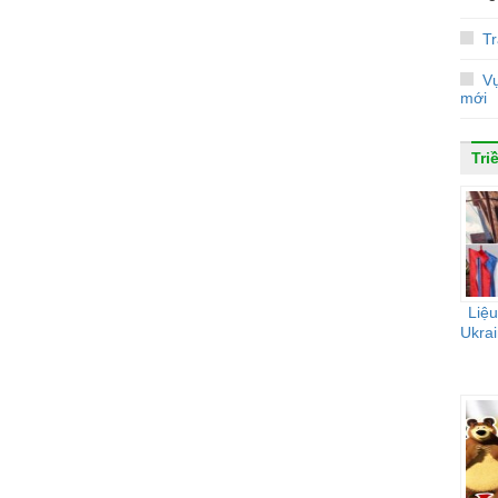
Tr
Vụ
mới
Tri
Liệu
Ukrai