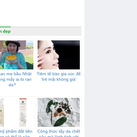
m đẹp
sao mẹ bầu Nhật
Tiêm tế bào gia súc để
ng mấy ai bị rạn
'trẻ mãi không già'
da?
mỹ phẩm đắt tiền
Công thức tẩy da chết
ng có thể là sản
sâu mà lành tính với