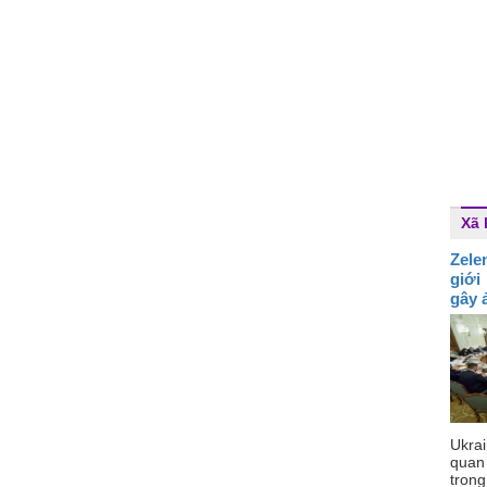
Xã 
Zele
giới
gây 
Ukra
quan
trong