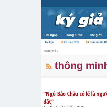
Hải ngoại
Trong nước
Thế giới
Tài liệu
Entries RSS
Comments R
/
Trang chủ
thông min
“Ngô Bảo Châu có lẽ là ngư
đất”