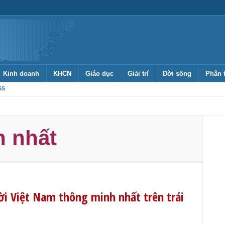
Kinh doanh
KHCN
Giáo dục
Giải trí
Đời sống
Phân 
SS
h nhất
ời Việt Nam thông minh nhất trên trái