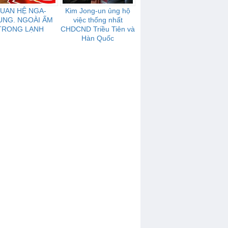
UAN HỆ NGA-
Kim Jong-un ủng hộ
UNG. NGOÀI ẤM
việc thống nhất
TRONG LẠNH
CHDCND Triều Tiên và
Hàn Quốc