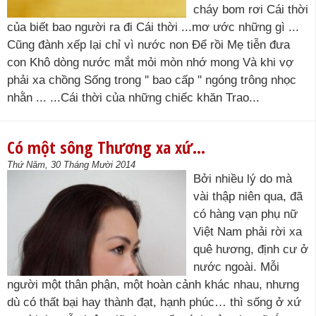
cháy bom rơi Cái thời
của biết bao người ra đi Cái thời ...mơ ước những gì ...
Cũng đành xếp lại chỉ vì nước non Để rồi Mẹ tiễn đưa
con Khô dòng nước mắt mỏi mòn nhớ mong Và khi vợ
phải xa chồng Sống trong '' bao cấp '' ngóng trông nhọc
nhằn ... ...Cái thời của những chiếc khăn Trao...
Có một sông Thương xa xứ…
Thứ Năm, 30 Tháng Mười 2014
Bởi nhiều lý do mà
vài thập niên qua, đã
có hàng vạn phụ nữ
Việt Nam phải rời xa
quê hương, định cư ở
nước ngoài. Mỗi
người một thân phận, một hoàn cảnh khác nhau, nhưng
dù có thất bại hay thành đạt, hạnh phúc… thì sống ở xứ