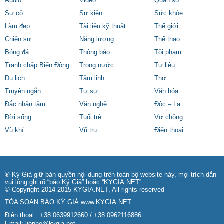
Audio
Video
Quân sự
Sự cố
Sự kiện
Sức khỏe
Làm đẹp
Tài liệu kỹ thuật
Thế giới
Chiến sự
Năng lượng
Thể thao
Bóng đá
Thông báo
Tội phạm
Tranh chấp Biển Đông
Trong nước
Tư liệu
Du lịch
Tâm linh
Thơ
Truyện ngắn
Tự sự
Văn hóa
Đắc nhân tâm
Văn nghệ
Độc – Lạ
Đời sống
Tuổi trẻ
Vợ chồng
Vũ khí
Vũ trụ
Điện thoại
® Ký Giả giữ bản quyền nội dung trên toàn bộ website này, mọi trích dẫn
vui lòng ghi rõ “báo Ký Giả” hoặc “KYGIA.NET”
© Copyright 2014-2015 KYGIA.NET, All rights reserved
TÒA SOẠN BÁO KÝ GIẢ
www.KYGIA.NET
Điện thoại.: +38.0639912660 / +38.0962116886