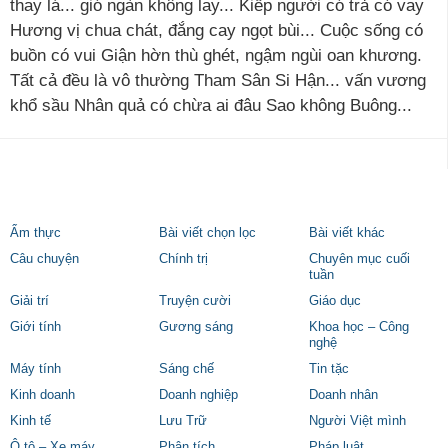
thay lá... gió ngàn không lay... Kiếp người có trả có vay
Hương vị chua chát, đắng cay ngọt bùi... Cuộc sống có
buồn có vui Giận hờn thù ghét, ngậm ngùi oan khương.
Tất cả đều là vô thường Tham Sân Si Hận... vấn vương
khổ sầu Nhân quả có chừa ai đâu Sao không Buông...
Ẩm thực
Bài viết chọn lọc
Bài viết khác
Câu chuyện
Chính trị
Chuyên mục cuối
tuần
Giải trí
Truyện cười
Giáo dục
Giới tính
Gương sáng
Khoa học – Công
nghệ
Máy tính
Sáng chế
Tin tặc
Kinh doanh
Doanh nghiệp
Doanh nhân
Kinh tế
Lưu Trữ
Người Việt mình
Ô tô – Xe máy
Phân tích
Pháp luật