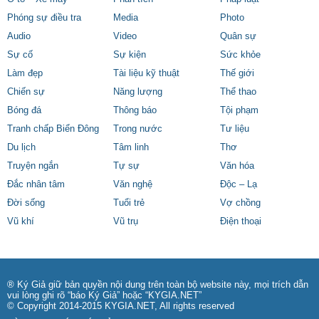
Phóng sự điều tra
Media
Photo
Audio
Video
Quân sự
Sự cố
Sự kiện
Sức khỏe
Làm đẹp
Tài liệu kỹ thuật
Thế giới
Chiến sự
Năng lượng
Thể thao
Bóng đá
Thông báo
Tội phạm
Tranh chấp Biển Đông
Trong nước
Tư liệu
Du lịch
Tâm linh
Thơ
Truyện ngắn
Tự sự
Văn hóa
Đắc nhân tâm
Văn nghệ
Độc – Lạ
Đời sống
Tuổi trẻ
Vợ chồng
Vũ khí
Vũ trụ
Điện thoại
® Ký Giả giữ bản quyền nội dung trên toàn bộ website này, mọi trích dẫn
vui lòng ghi rõ “báo Ký Giả” hoặc “KYGIA.NET”
© Copyright 2014-2015 KYGIA.NET, All rights reserved