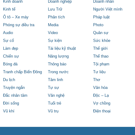
Kinh doanh
Doanh nghiệp
Doanh nhân
Kinh tế
Lưu Trữ
Người Việt mình
Ô tô – Xe máy
Phân tích
Pháp luật
Phóng sự điều tra
Media
Photo
Audio
Video
Quân sự
Sự cố
Sự kiện
Sức khỏe
Làm đẹp
Tài liệu kỹ thuật
Thế giới
Chiến sự
Năng lượng
Thể thao
Bóng đá
Thông báo
Tội phạm
Tranh chấp Biển Đông
Trong nước
Tư liệu
Du lịch
Tâm linh
Thơ
Truyện ngắn
Tự sự
Văn hóa
Đắc nhân tâm
Văn nghệ
Độc – Lạ
Đời sống
Tuổi trẻ
Vợ chồng
Vũ khí
Vũ trụ
Điện thoại