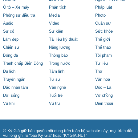
Ô tô – Xe máy
Phân tích
Pháp luật
Phóng sự điều tra
Media
Photo
Audio
Video
Quân sự
Sự cố
Sự kiện
Sức khỏe
Làm đẹp
Tài liệu kỹ thuật
Thế giới
Chiến sự
Năng lượng
Thể thao
Bóng đá
Thông báo
Tội phạm
Tranh chấp Biển Đông
Trong nước
Tư liệu
Du lịch
Tâm linh
Thơ
Truyện ngắn
Tự sự
Văn hóa
Đắc nhân tâm
Văn nghệ
Độc – Lạ
Đời sống
Tuổi trẻ
Vợ chồng
Vũ khí
Vũ trụ
Điện thoại
® Ký Giả giữ bản quyền nội dung trên toàn bộ website này, mọi trích dẫn
vui lòng ghi rõ “báo Ký Giả” hoặc “KYGIA.NET”