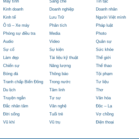
Máy tính
Sáng chế
Tin tặc
Kinh doanh
Doanh nghiệp
Doanh nhân
Kinh tế
Lưu Trữ
Người Việt mình
Ô tô – Xe máy
Phân tích
Pháp luật
Phóng sự điều tra
Media
Photo
Audio
Video
Quân sự
Sự cố
Sự kiện
Sức khỏe
Làm đẹp
Tài liệu kỹ thuật
Thế giới
Chiến sự
Năng lượng
Thể thao
Bóng đá
Thông báo
Tội phạm
Tranh chấp Biển Đông
Trong nước
Tư liệu
Du lịch
Tâm linh
Thơ
Truyện ngắn
Tự sự
Văn hóa
Đắc nhân tâm
Văn nghệ
Độc – Lạ
Đời sống
Tuổi trẻ
Vợ chồng
Vũ khí
Vũ trụ
Điện thoại