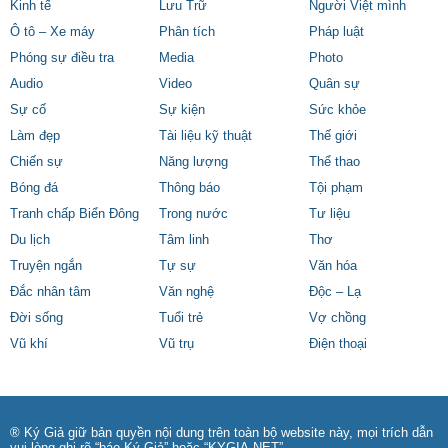
Kinh tế
Lưu Trữ
Người Việt mình
Ô tô – Xe máy
Phân tích
Pháp luật
Phóng sự điều tra
Media
Photo
Audio
Video
Quân sự
Sự cố
Sự kiện
Sức khỏe
Làm đẹp
Tài liệu kỹ thuật
Thế giới
Chiến sự
Năng lượng
Thể thao
Bóng đá
Thông báo
Tội phạm
Tranh chấp Biển Đông
Trong nước
Tư liệu
Du lịch
Tâm linh
Thơ
Truyện ngắn
Tự sự
Văn hóa
Đắc nhân tâm
Văn nghệ
Độc – Lạ
Đời sống
Tuổi trẻ
Vợ chồng
Vũ khí
Vũ trụ
Điện thoại
® Ký Giả giữ bản quyền nội dung trên toàn bộ website này, mọi trích dẫn