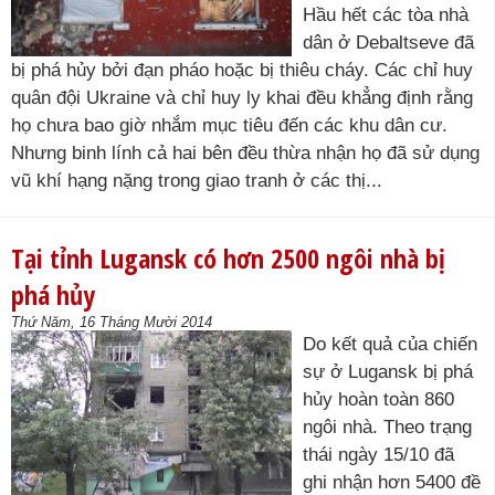
Hầu hết các tòa nhà
dân ở Debaltseve đã
bị phá hủy bởi đạn pháo hoặc bị thiêu cháy. Các chỉ huy
quân đội Ukraine và chỉ huy ly khai đều khẳng định rằng
họ chưa bao giờ nhắm mục tiêu đến các khu dân cư.
Nhưng binh lính cả hai bên đều thừa nhận họ đã sử dụng
vũ khí hạng nặng trong giao tranh ở các thị...
Tại tỉnh Lugansk có hơn 2500 ngôi nhà bị
phá hủy
Thứ Năm, 16 Tháng Mười 2014
Do kết quả của chiến
sự ở Lugansk bị phá
hủy hoàn toàn 860
ngôi nhà. Theo trạng
thái ngày 15/10 đã
ghi nhận hơn 5400 đề