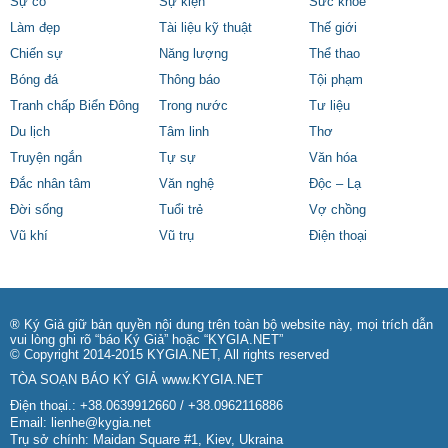
Sự cố
Sự kiện
Sức khỏe
Làm đẹp
Tài liệu kỹ thuật
Thế giới
Chiến sự
Năng lượng
Thể thao
Bóng đá
Thông báo
Tội phạm
Tranh chấp Biển Đông
Trong nước
Tư liệu
Du lịch
Tâm linh
Thơ
Truyện ngắn
Tự sự
Văn hóa
Đắc nhân tâm
Văn nghệ
Độc – Lạ
Đời sống
Tuổi trẻ
Vợ chồng
Vũ khí
Vũ trụ
Điện thoại
® Ký Giả giữ bản quyền nội dung trên toàn bộ website này, mọi trích dẫn
vui lòng ghi rõ “báo Ký Giả” hoặc “KYGIA.NET”
© Copyright 2014-2015 KYGIA.NET, All rights reserved
TÒA SOẠN BÁO KÝ GIẢ
www.KYGIA.NET
Điện thoại.: +38.0639912660 / +38.0962116886
Email:
lienhe@kygia.net
Trụ sở chính: Maidan Square #1, Kiev, Ukraina