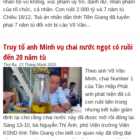
nhân tội vu khống, xúc phạm uy tín, danh dự, nhân phẩm
của tổ chức, cá nhân. Con ruồi 2.000 tỷ và 7 năm tù
Chiều 18/12, Toá án nhân dân tỉnh Tiền Giang đã tuyên
phạt 7 năm tù đối với bị cáo Võ Văn...
Truy tố anh Minh vụ chai nước ngọt có ruồi
đến 20 năm tù
Thứ Ba, 13 Tháng Mười 2015
Theo anh Võ Văn
Minh, chai Number 1
của Tân Hiệp Phát
anh phát hiện đã có
con ruồi bên trong
nhưng kết luận giám
định lại cho rằng chai nước này đã được mở rồi đóng lại.
Sáng 13-10, bà Nguyễn Thị Ánh, phó Viện trưởng Viện
KSND tỉnh Tiền Giang cho biết cơ quan này đã tống đạt