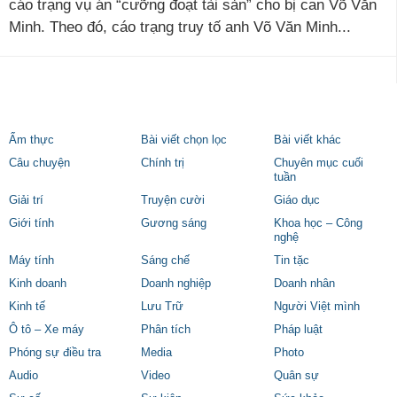
cáo trạng vụ án “cưỡng đoạt tài sản” cho bị can Võ Văn
Minh. Theo đó, cáo trạng truy tố anh Võ Văn Minh...
Ẩm thực
Bài viết chọn lọc
Bài viết khác
Câu chuyện
Chính trị
Chuyên mục cuối
tuần
Giải trí
Truyện cười
Giáo dục
Giới tính
Gương sáng
Khoa học – Công
nghệ
Máy tính
Sáng chế
Tin tặc
Kinh doanh
Doanh nghiệp
Doanh nhân
Kinh tế
Lưu Trữ
Người Việt mình
Ô tô – Xe máy
Phân tích
Pháp luật
Phóng sự điều tra
Media
Photo
Audio
Video
Quân sự