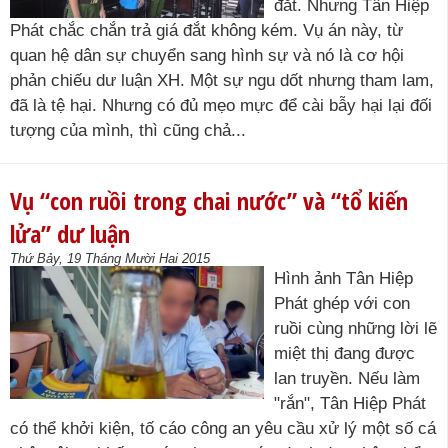
đắt. Nhưng Tân Hiệp
Phát chắc chắn trả giá đắt không kém. Vụ án này, từ
quan hệ dân sự chuyển sang hình sự và nó là cơ hội
phản chiếu dư luận XH. Một sự ngu dốt nhưng tham lam,
đã là tệ hại. Nhưng có đủ mẹo mực để cài bẫy hại lại đối
tượng của mình, thì cũng chả...
Vụ “con ruồi trong chai nước” và “tổ kiến
lửa” dư luận
Thứ Bảy, 19 Tháng Mười Hai 2015
Hình ảnh Tân Hiệp
Phát ghép với con
ruồi cùng những lời lẽ
miệt thị đang được
lan truyền. Nếu làm
"rắn", Tân Hiệp Phát
có thể khởi kiện, tố cáo công an yêu cầu xử lý một số cá