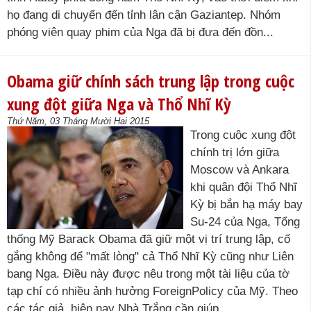
họ đang di chuyển đến tỉnh lân cận Gaziantep. Nhóm
phóng viên quay phim của Nga đã bị đưa đến đồn...
Obama giữ chính sách trung lập trong cuộc
xung đột giữa Nga và Thổ Nhĩ Kỳ
Thứ Năm, 03 Tháng Mười Hai 2015
Trong cuộc xung đột
chính trị lớn giữa
Moscow và Ankara
khi quân đội Thổ Nhĩ
Kỳ bị bắn hạ máy bay
Su-24 của Nga, Tổng
thống Mỹ Barack Obama đã giữ một vị trí trung lập, cố
gắng không để "mất lòng" cả Thổ Nhĩ Kỳ cũng như Liên
bang Nga. Điều này được nêu trong một tài liệu của tờ
tạp chí có nhiều ảnh hưởng ForeignPolicy của Mỹ. Theo
các tác giả, hiện nay Nhà Trắng cần giúp...