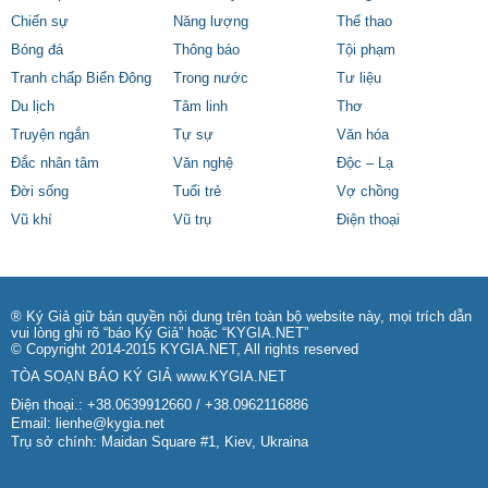
Chiến sự
Năng lượng
Thể thao
Bóng đá
Thông báo
Tội phạm
Tranh chấp Biển Đông
Trong nước
Tư liệu
Du lịch
Tâm linh
Thơ
Truyện ngắn
Tự sự
Văn hóa
Đắc nhân tâm
Văn nghệ
Độc – Lạ
Đời sống
Tuổi trẻ
Vợ chồng
Vũ khí
Vũ trụ
Điện thoại
® Ký Giả giữ bản quyền nội dung trên toàn bộ website này, mọi trích dẫn
vui lòng ghi rõ “báo Ký Giả” hoặc “KYGIA.NET”
© Copyright 2014-2015 KYGIA.NET, All rights reserved
TÒA SOẠN BÁO KÝ GIẢ
www.KYGIA.NET
Điện thoại.: +38.0639912660 / +38.0962116886
Email:
lienhe@kygia.net
Trụ sở chính: Maidan Square #1, Kiev, Ukraina