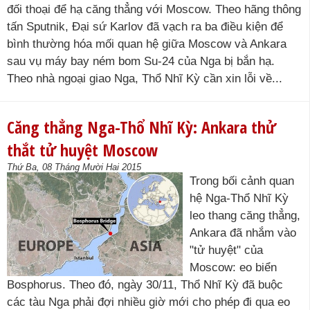
đối thoại để hạ căng thẳng với Moscow. Theo hãng thông
tấn Sputnik, Đại sứ Karlov đã vạch ra ba điều kiện để
bình thường hóa mối quan hệ giữa Moscow và Ankara
sau vụ máy bay ném bom Su-24 của Nga bị bắn hạ.
Theo nhà ngoại giao Nga, Thổ Nhĩ Kỳ cần xin lỗi về...
Căng thẳng Nga-Thổ Nhĩ Kỳ: Ankara thử
thắt tử huyệt Moscow
Thứ Ba, 08 Tháng Mười Hai 2015
Trong bối cảnh quan
hệ Nga-Thổ Nhĩ Kỳ
leo thang căng thẳng,
Ankara đã nhắm vào
"tử huyệt" của
Moscow: eo biển
Bosphorus. Theo đó, ngày 30/11, Thổ Nhĩ Kỳ đã buộc
các tàu Nga phải đợi nhiều giờ mới cho phép đi qua eo