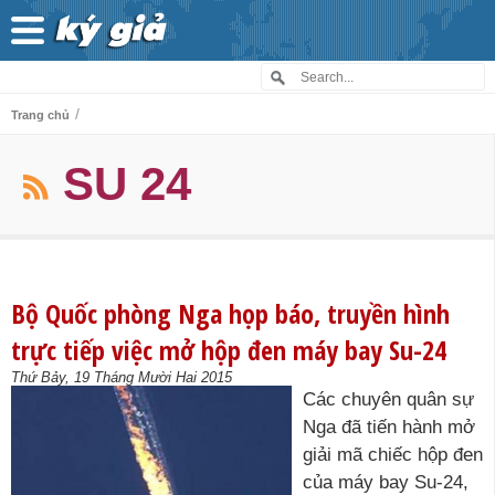
/
Trang chủ
SU 24
Bộ Quốc phòng Nga họp báo, truyền hình
trực tiếp việc mở hộp đen máy bay Su-24
Thứ Bảy, 19 Tháng Mười Hai 2015
Các chuyên quân sự
Nga đã tiến hành mở
giải mã chiếc hộp đen
của máy bay Su-24,