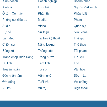
Kinh doanh
Doanh nghiệp
Doanh nhân
Kinh tế
Lưu Trữ
Người Việt mình
Ô tô – Xe máy
Phân tích
Pháp luật
Phóng sự điều tra
Media
Photo
Audio
Video
Quân sự
Sự cố
Sự kiện
Sức khỏe
Làm đẹp
Tài liệu kỹ thuật
Thế giới
Chiến sự
Năng lượng
Thể thao
Bóng đá
Thông báo
Tội phạm
Tranh chấp Biển Đông
Trong nước
Tư liệu
Du lịch
Tâm linh
Thơ
Truyện ngắn
Tự sự
Văn hóa
Đắc nhân tâm
Văn nghệ
Độc – Lạ
Đời sống
Tuổi trẻ
Vợ chồng
Vũ khí
Vũ trụ
Điện thoại