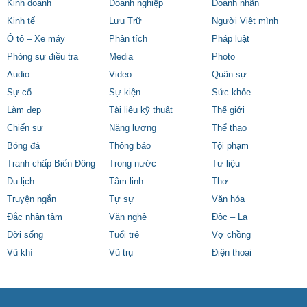
Kinh doanh
Doanh nghiệp
Doanh nhân
Kinh tế
Lưu Trữ
Người Việt mình
Ô tô – Xe máy
Phân tích
Pháp luật
Phóng sự điều tra
Media
Photo
Audio
Video
Quân sự
Sự cố
Sự kiện
Sức khỏe
Làm đẹp
Tài liệu kỹ thuật
Thế giới
Chiến sự
Năng lượng
Thể thao
Bóng đá
Thông báo
Tội phạm
Tranh chấp Biển Đông
Trong nước
Tư liệu
Du lịch
Tâm linh
Thơ
Truyện ngắn
Tự sự
Văn hóa
Đắc nhân tâm
Văn nghệ
Độc – Lạ
Đời sống
Tuổi trẻ
Vợ chồng
Vũ khí
Vũ trụ
Điện thoại