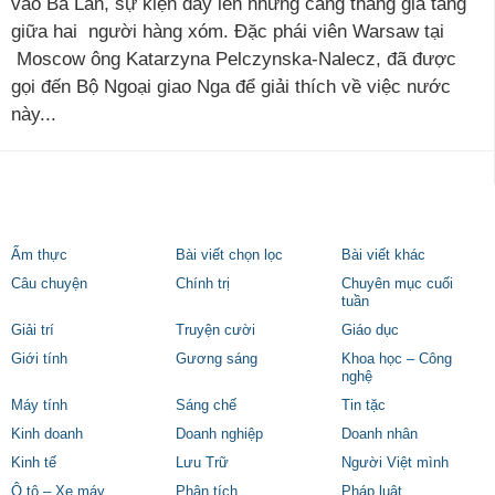
vào Ba Lan, sự kiện dấy lên những căng thẳng gia tăng
giữa hai người hàng xóm. Đặc phái viên Warsaw tại
Moscow ông Katarzyna Pelczynska-Nalecz, đã được
gọi đến Bộ Ngoại giao Nga để giải thích về việc nước
này...
Ẩm thực
Bài viết chọn lọc
Bài viết khác
Câu chuyện
Chính trị
Chuyên mục cuối
tuần
Giải trí
Truyện cười
Giáo dục
Giới tính
Gương sáng
Khoa học – Công
nghệ
Máy tính
Sáng chế
Tin tặc
Kinh doanh
Doanh nghiệp
Doanh nhân
Kinh tế
Lưu Trữ
Người Việt mình
Ô tô – Xe máy
Phân tích
Pháp luật