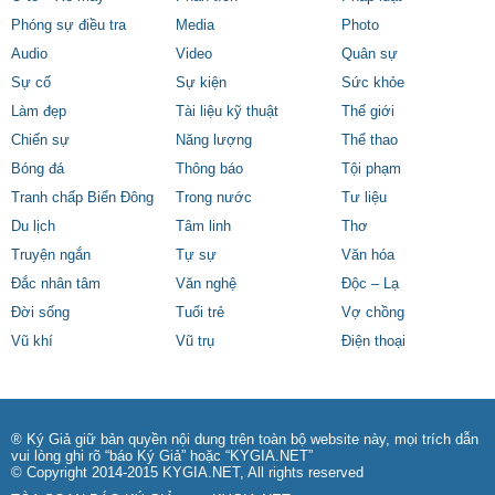
Phóng sự điều tra
Media
Photo
Audio
Video
Quân sự
Sự cố
Sự kiện
Sức khỏe
Làm đẹp
Tài liệu kỹ thuật
Thế giới
Chiến sự
Năng lượng
Thể thao
Bóng đá
Thông báo
Tội phạm
Tranh chấp Biển Đông
Trong nước
Tư liệu
Du lịch
Tâm linh
Thơ
Truyện ngắn
Tự sự
Văn hóa
Đắc nhân tâm
Văn nghệ
Độc – Lạ
Đời sống
Tuổi trẻ
Vợ chồng
Vũ khí
Vũ trụ
Điện thoại
® Ký Giả giữ bản quyền nội dung trên toàn bộ website này, mọi trích dẫn
vui lòng ghi rõ “báo Ký Giả” hoặc “KYGIA.NET”
© Copyright 2014-2015 KYGIA.NET, All rights reserved