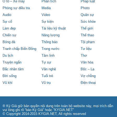
Ô tô – Xe máy
Phân tích
Pháp luật
Phóng sự điều tra
Media
Photo
Audio
Video
Quân sự
Sự cố
Sự kiện
Sức khỏe
Làm đẹp
Tài liệu kỹ thuật
Thế giới
Chiến sự
Năng lượng
Thể thao
Bóng đá
Thông báo
Tội phạm
Tranh chấp Biển Đông
Trong nước
Tư liệu
Du lịch
Tâm linh
Thơ
Truyện ngắn
Tự sự
Văn hóa
Đắc nhân tâm
Văn nghệ
Độc – Lạ
Đời sống
Tuổi trẻ
Vợ chồng
Vũ khí
Vũ trụ
Điện thoại
® Ký Giả giữ bản quyền nội dung trên toàn bộ website này, mọi trích dẫn
vui lòng ghi rõ “báo Ký Giả” hoặc “KYGIA.NET”
© Copyright 2014-2015 KYGIA.NET, All rights reserved