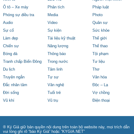
Ô tô – Xe máy
Phân tích
Pháp luật
Phóng sự điều tra
Media
Photo
Audio
Video
Quân sự
Sự cố
Sự kiện
Sức khỏe
Làm đẹp
Tài liệu kỹ thuật
Thế giới
Chiến sự
Năng lượng
Thể thao
Bóng đá
Thông báo
Tội phạm
Tranh chấp Biển Đông
Trong nước
Tư liệu
Du lịch
Tâm linh
Thơ
Truyện ngắn
Tự sự
Văn hóa
Đắc nhân tâm
Văn nghệ
Độc – Lạ
Đời sống
Tuổi trẻ
Vợ chồng
Vũ khí
Vũ trụ
Điện thoại
® Ký Giả giữ bản quyền nội dung trên toàn bộ website này, mọi trích dẫn
vui lòng ghi rõ “báo Ký Giả” hoặc “KYGIA.NET”