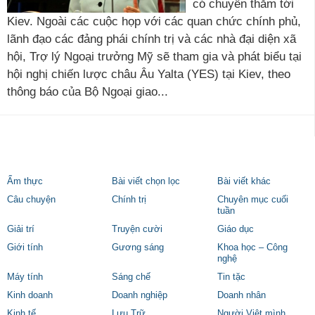
có chuyến thăm tới
Kiev. Ngoài các cuộc họp với các quan chức chính phủ,
lãnh đạo các đảng phái chính trị và các nhà đại diện xã
hội, ​​Trợ lý Ngoại trưởng Mỹ sẽ tham gia và phát biểu tại
hội nghị chiến lược châu Âu Yalta (YES) tại Kiev, theo
thông báo của Bộ Ngoại giao...
Ẩm thực
Bài viết chọn lọc
Bài viết khác
Câu chuyện
Chính trị
Chuyên mục cuối
tuần
Giải trí
Truyện cười
Giáo dục
Giới tính
Gương sáng
Khoa học – Công
nghệ
Máy tính
Sáng chế
Tin tặc
Kinh doanh
Doanh nghiệp
Doanh nhân
Kinh tế
Lưu Trữ
Người Việt mình