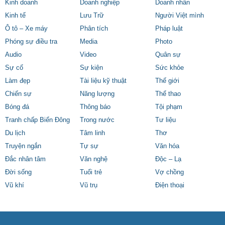
Kinh doanh
Doanh nghiệp
Doanh nhân
Kinh tế
Lưu Trữ
Người Việt mình
Ô tô – Xe máy
Phân tích
Pháp luật
Phóng sự điều tra
Media
Photo
Audio
Video
Quân sự
Sự cố
Sự kiện
Sức khỏe
Làm đẹp
Tài liệu kỹ thuật
Thế giới
Chiến sự
Năng lượng
Thể thao
Bóng đá
Thông báo
Tội phạm
Tranh chấp Biển Đông
Trong nước
Tư liệu
Du lịch
Tâm linh
Thơ
Truyện ngắn
Tự sự
Văn hóa
Đắc nhân tâm
Văn nghệ
Độc – Lạ
Đời sống
Tuổi trẻ
Vợ chồng
Vũ khí
Vũ trụ
Điện thoại