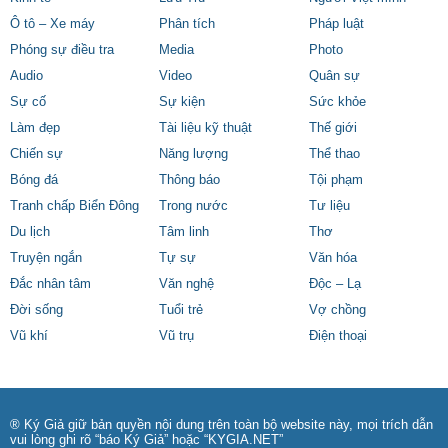
Ô tô – Xe máy
Phân tích
Pháp luật
Phóng sự điều tra
Media
Photo
Audio
Video
Quân sự
Sự cố
Sự kiện
Sức khỏe
Làm đẹp
Tài liệu kỹ thuật
Thế giới
Chiến sự
Năng lượng
Thể thao
Bóng đá
Thông báo
Tội phạm
Tranh chấp Biển Đông
Trong nước
Tư liệu
Du lịch
Tâm linh
Thơ
Truyện ngắn
Tự sự
Văn hóa
Đắc nhân tâm
Văn nghệ
Độc – Lạ
Đời sống
Tuổi trẻ
Vợ chồng
Vũ khí
Vũ trụ
Điện thoại
® Ký Giả giữ bản quyền nội dung trên toàn bộ website này, mọi trích dẫn
vui lòng ghi rõ “báo Ký Giả” hoặc “KYGIA.NET”