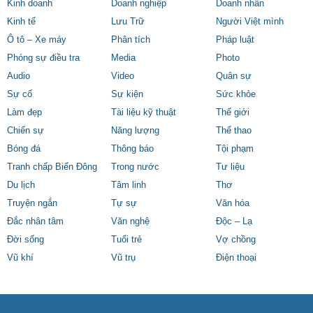
Kinh doanh
Doanh nghiệp
Doanh nhân
Kinh tế
Lưu Trữ
Người Việt mình
Ô tô – Xe máy
Phân tích
Pháp luật
Phóng sự điều tra
Media
Photo
Audio
Video
Quân sự
Sự cố
Sự kiện
Sức khỏe
Làm đẹp
Tài liệu kỹ thuật
Thế giới
Chiến sự
Năng lượng
Thể thao
Bóng đá
Thông báo
Tội phạm
Tranh chấp Biển Đông
Trong nước
Tư liệu
Du lịch
Tâm linh
Thơ
Truyện ngắn
Tự sự
Văn hóa
Đắc nhân tâm
Văn nghệ
Độc – Lạ
Đời sống
Tuổi trẻ
Vợ chồng
Vũ khí
Vũ trụ
Điện thoại