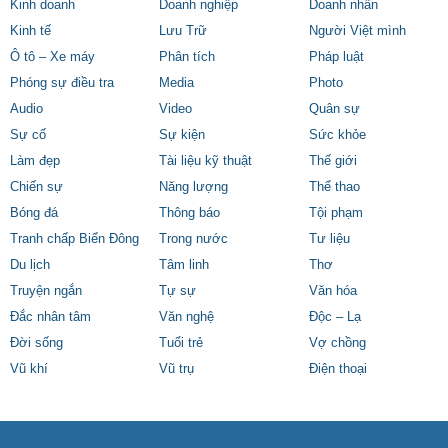
Kinh doanh
Doanh nghiệp
Doanh nhân
Kinh tế
Lưu Trữ
Người Việt mình
Ô tô – Xe máy
Phân tích
Pháp luật
Phóng sự điều tra
Media
Photo
Audio
Video
Quân sự
Sự cố
Sự kiện
Sức khỏe
Làm đẹp
Tài liệu kỹ thuật
Thế giới
Chiến sự
Năng lượng
Thể thao
Bóng đá
Thông báo
Tội phạm
Tranh chấp Biển Đông
Trong nước
Tư liệu
Du lịch
Tâm linh
Thơ
Truyện ngắn
Tự sự
Văn hóa
Đắc nhân tâm
Văn nghệ
Độc – Lạ
Đời sống
Tuổi trẻ
Vợ chồng
Vũ khí
Vũ trụ
Điện thoại