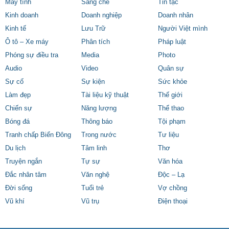
Máy tính
Sáng chế
Tin tặc
Kinh doanh
Doanh nghiệp
Doanh nhân
Kinh tế
Lưu Trữ
Người Việt mình
Ô tô – Xe máy
Phân tích
Pháp luật
Phóng sự điều tra
Media
Photo
Audio
Video
Quân sự
Sự cố
Sự kiện
Sức khỏe
Làm đẹp
Tài liệu kỹ thuật
Thế giới
Chiến sự
Năng lượng
Thể thao
Bóng đá
Thông báo
Tội phạm
Tranh chấp Biển Đông
Trong nước
Tư liệu
Du lịch
Tâm linh
Thơ
Truyện ngắn
Tự sự
Văn hóa
Đắc nhân tâm
Văn nghệ
Độc – Lạ
Đời sống
Tuổi trẻ
Vợ chồng
Vũ khí
Vũ trụ
Điện thoại