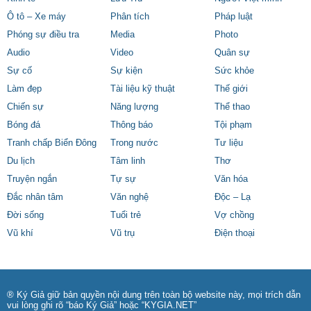
Ô tô – Xe máy
Phân tích
Pháp luật
Phóng sự điều tra
Media
Photo
Audio
Video
Quân sự
Sự cố
Sự kiện
Sức khỏe
Làm đẹp
Tài liệu kỹ thuật
Thế giới
Chiến sự
Năng lượng
Thể thao
Bóng đá
Thông báo
Tội phạm
Tranh chấp Biển Đông
Trong nước
Tư liệu
Du lịch
Tâm linh
Thơ
Truyện ngắn
Tự sự
Văn hóa
Đắc nhân tâm
Văn nghệ
Độc – Lạ
Đời sống
Tuổi trẻ
Vợ chồng
Vũ khí
Vũ trụ
Điện thoại
® Ký Giả giữ bản quyền nội dung trên toàn bộ website này, mọi trích dẫn
vui lòng ghi rõ “báo Ký Giả” hoặc “KYGIA.NET”