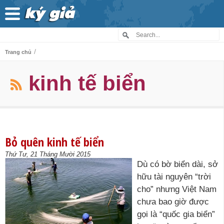
/
Trang chủ
kinh tế biển
Bỏ quên kinh tế biển
Thứ Tư, 21 Tháng Mười 2015
Dù có bờ biển dài, sở
hữu tài nguyên “trời
cho” nhưng Việt Nam
chưa bao giờ được
gọi là “quốc gia biển”