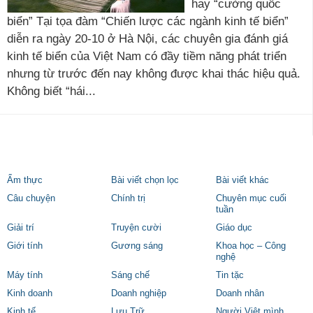
hay “cường quốc
biển” Tại tọa đàm “Chiến lược các ngành kinh tế biển”
diễn ra ngày 20-10 ở Hà Nội, các chuyên gia đánh giá
kinh tế biển của Việt Nam có đầy tiềm năng phát triển
nhưng từ trước đến nay không được khai thác hiệu quả.
Không biết “hái...
Ẩm thực
Bài viết chọn lọc
Bài viết khác
Câu chuyện
Chính trị
Chuyên mục cuối
tuần
Giải trí
Truyện cười
Giáo dục
Giới tính
Gương sáng
Khoa học – Công
nghệ
Máy tính
Sáng chế
Tin tặc
Kinh doanh
Doanh nghiệp
Doanh nhân
Kinh tế
Lưu Trữ
Người Việt mình