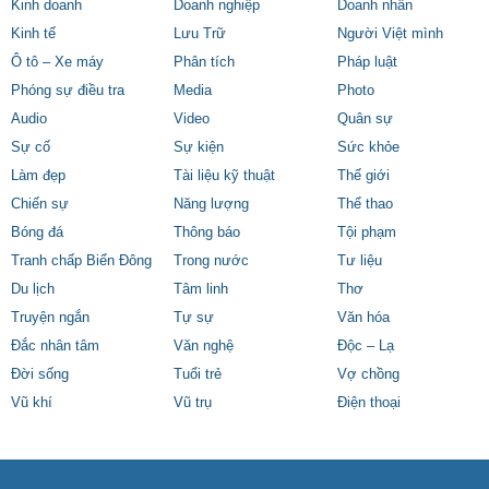
Kinh doanh
Doanh nghiệp
Doanh nhân
Kinh tế
Lưu Trữ
Người Việt mình
Ô tô – Xe máy
Phân tích
Pháp luật
Phóng sự điều tra
Media
Photo
Audio
Video
Quân sự
Sự cố
Sự kiện
Sức khỏe
Làm đẹp
Tài liệu kỹ thuật
Thế giới
Chiến sự
Năng lượng
Thể thao
Bóng đá
Thông báo
Tội phạm
Tranh chấp Biển Đông
Trong nước
Tư liệu
Du lịch
Tâm linh
Thơ
Truyện ngắn
Tự sự
Văn hóa
Đắc nhân tâm
Văn nghệ
Độc – Lạ
Đời sống
Tuổi trẻ
Vợ chồng
Vũ khí
Vũ trụ
Điện thoại