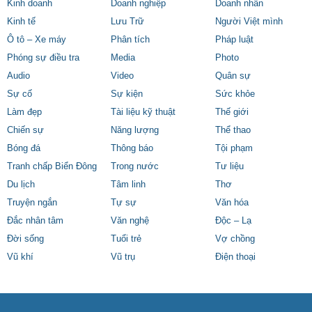
Kinh doanh
Doanh nghiệp
Doanh nhân
Kinh tế
Lưu Trữ
Người Việt mình
Ô tô – Xe máy
Phân tích
Pháp luật
Phóng sự điều tra
Media
Photo
Audio
Video
Quân sự
Sự cố
Sự kiện
Sức khỏe
Làm đẹp
Tài liệu kỹ thuật
Thế giới
Chiến sự
Năng lượng
Thể thao
Bóng đá
Thông báo
Tội phạm
Tranh chấp Biển Đông
Trong nước
Tư liệu
Du lịch
Tâm linh
Thơ
Truyện ngắn
Tự sự
Văn hóa
Đắc nhân tâm
Văn nghệ
Độc – Lạ
Đời sống
Tuổi trẻ
Vợ chồng
Vũ khí
Vũ trụ
Điện thoại