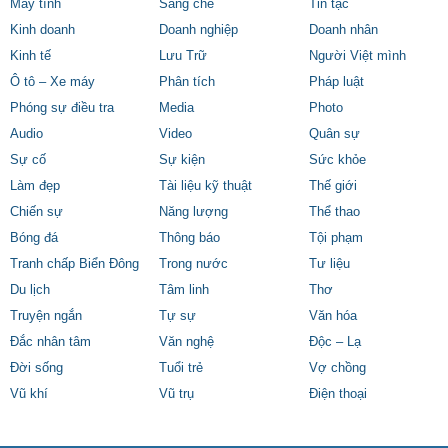
Máy tính
Sáng chế
Tin tặc
Kinh doanh
Doanh nghiệp
Doanh nhân
Kinh tế
Lưu Trữ
Người Việt mình
Ô tô – Xe máy
Phân tích
Pháp luật
Phóng sự điều tra
Media
Photo
Audio
Video
Quân sự
Sự cố
Sự kiện
Sức khỏe
Làm đẹp
Tài liệu kỹ thuật
Thế giới
Chiến sự
Năng lượng
Thể thao
Bóng đá
Thông báo
Tội phạm
Tranh chấp Biển Đông
Trong nước
Tư liệu
Du lịch
Tâm linh
Thơ
Truyện ngắn
Tự sự
Văn hóa
Đắc nhân tâm
Văn nghệ
Độc – Lạ
Đời sống
Tuổi trẻ
Vợ chồng
Vũ khí
Vũ trụ
Điện thoại