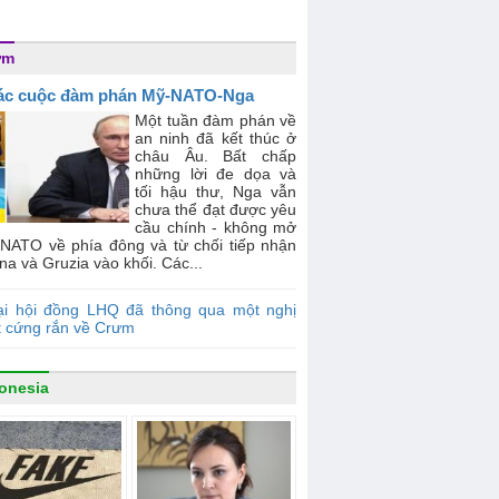
ưm
ác cuộc đàm phán Mỹ-NATO-Nga
Một tuần đàm phán về
an ninh đã kết thúc ở
châu Âu. Bất chấp
những lời đe dọa và
tối hậu thư, Nga vẫn
chưa thể đạt được yêu
cầu chính - không mở
 NATO về phía đông và từ chối tiếp nhận
na và Gruzia vào khối. Các...
ại hội đồng LHQ đã thông qua một nghị
t cứng rắn về Crưm
onesia