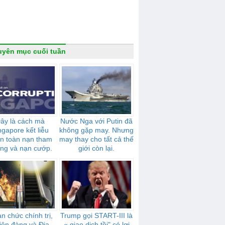
yên mục cuối tuần
ây là cách mà
Nước Nga với Putin đã
ngapore kết liễu
không gặp may. Nhưng
n toàn nạn tham
may thay cho tất cả thế
ng và nạn cướp.
giới còn lại.
n chức chính trị,
Trump gọi START-III là
iên đàng và Địa
« giao dịch tồi" có lợi