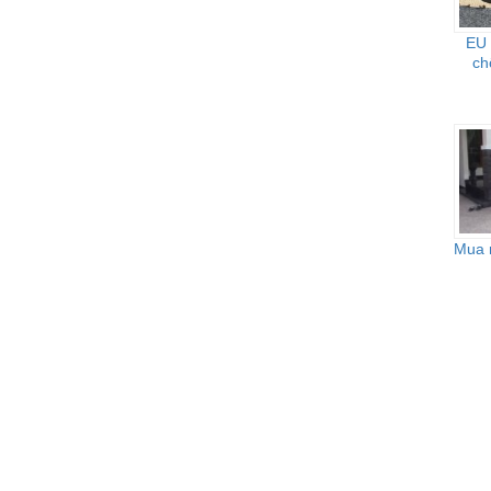
EU 
ch
Mua n