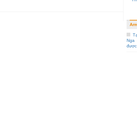
Arm
Tạ
Nga 
được 