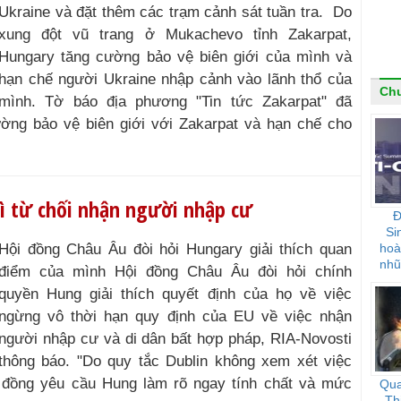
Ukraine và đặt thêm các trạm cảnh sát tuần tra. Do
xung đột vũ trang ở Mukachevo tỉnh Zakarpat,
Hungary tăng cường bảo vệ biên giới của mình và
hạn chế người Ukraine nhập cảnh vào lãnh thổ của
Chu
mình. Tờ báo địa phương "Tin tức Zakarpat" đã
ờng bảo vệ biên giới với Zakarpat và hạn chế cho
vì từ chối nhận người nhập cư
Đ
Si
Hội đồng Châu Âu đòi hỏi Hungary giải thích quan
hoà
nhũ
điểm của mình Hội đồng Châu Âu đòi hỏi chính
quyền Hung giải thích quyết định của họ về việc
ngừng vô thời hạn quy định của EU về việc nhận
người nhập cư và di dân bất hợp pháp, RIA-Novosti
thông báo. "Do quy tắc Dublin không xem xét việc
 đồng yêu cầu Hung làm rõ ngay tính chất và mức
Qua
Th