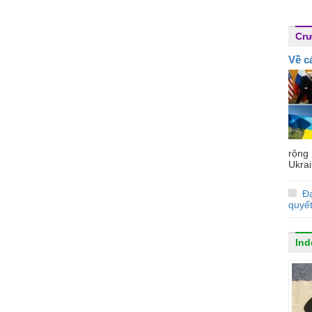
Cr
Về c
rộng
Ukrai
Đ
quyế
Ind