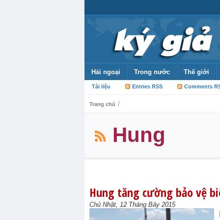
Hải ngoại
Trong nước
Thế giới
Tài liệu
Entries RSS
Comments R
/
Trang chủ
Hung
Hung tăng cường bảo vệ biê
Chủ Nhật, 12 Tháng Bảy 2015