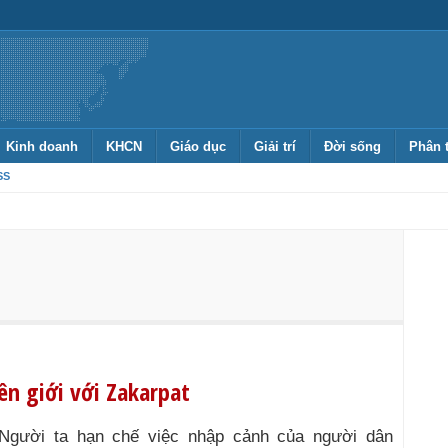
Kinh doanh
KHCN
Giáo dục
Giải trí
Đời sống
Phân 
SS
n giới với Zakarpat
Người ta hạn chế việc nhập cảnh của người dân