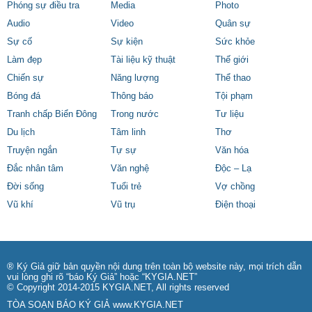
Phóng sự điều tra
Media
Photo
Audio
Video
Quân sự
Sự cố
Sự kiện
Sức khỏe
Làm đẹp
Tài liệu kỹ thuật
Thế giới
Chiến sự
Năng lượng
Thể thao
Bóng đá
Thông báo
Tội phạm
Tranh chấp Biển Đông
Trong nước
Tư liệu
Du lịch
Tâm linh
Thơ
Truyện ngắn
Tự sự
Văn hóa
Đắc nhân tâm
Văn nghệ
Độc – Lạ
Đời sống
Tuổi trẻ
Vợ chồng
Vũ khí
Vũ trụ
Điện thoại
® Ký Giả giữ bản quyền nội dung trên toàn bộ website này, mọi trích dẫn
vui lòng ghi rõ “báo Ký Giả” hoặc “KYGIA.NET”
© Copyright 2014-2015 KYGIA.NET, All rights reserved
TÒA SOẠN BÁO KÝ GIẢ
www.KYGIA.NET