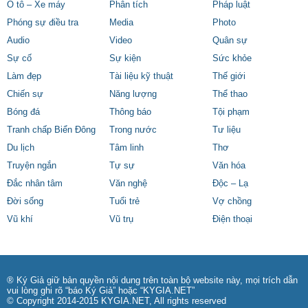
Ô tô – Xe máy
Phân tích
Pháp luật
Phóng sự điều tra
Media
Photo
Audio
Video
Quân sự
Sự cố
Sự kiện
Sức khỏe
Làm đẹp
Tài liệu kỹ thuật
Thế giới
Chiến sự
Năng lượng
Thể thao
Bóng đá
Thông báo
Tội phạm
Tranh chấp Biển Đông
Trong nước
Tư liệu
Du lịch
Tâm linh
Thơ
Truyện ngắn
Tự sự
Văn hóa
Đắc nhân tâm
Văn nghệ
Độc – Lạ
Đời sống
Tuổi trẻ
Vợ chồng
Vũ khí
Vũ trụ
Điện thoại
® Ký Giả giữ bản quyền nội dung trên toàn bộ website này, mọi trích dẫn
vui lòng ghi rõ “báo Ký Giả” hoặc “KYGIA.NET”
© Copyright 2014-2015 KYGIA.NET, All rights reserved