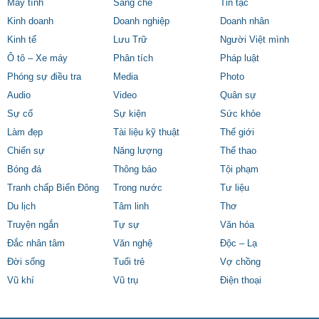
Máy tính
Sáng chế
Tin tặc
Kinh doanh
Doanh nghiệp
Doanh nhân
Kinh tế
Lưu Trữ
Người Việt mình
Ô tô – Xe máy
Phân tích
Pháp luật
Phóng sự điều tra
Media
Photo
Audio
Video
Quân sự
Sự cố
Sự kiện
Sức khỏe
Làm đẹp
Tài liệu kỹ thuật
Thế giới
Chiến sự
Năng lượng
Thể thao
Bóng đá
Thông báo
Tội phạm
Tranh chấp Biển Đông
Trong nước
Tư liệu
Du lịch
Tâm linh
Thơ
Truyện ngắn
Tự sự
Văn hóa
Đắc nhân tâm
Văn nghệ
Độc – Lạ
Đời sống
Tuổi trẻ
Vợ chồng
Vũ khí
Vũ trụ
Điện thoại