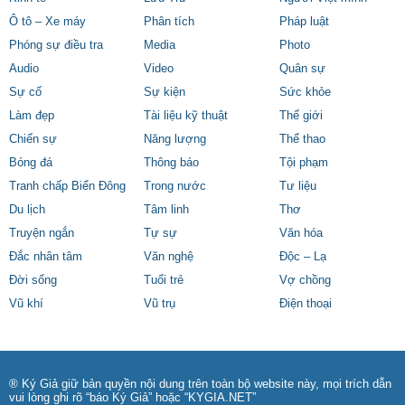
Ô tô – Xe máy
Phân tích
Pháp luật
Phóng sự điều tra
Media
Photo
Audio
Video
Quân sự
Sự cố
Sự kiện
Sức khỏe
Làm đẹp
Tài liệu kỹ thuật
Thế giới
Chiến sự
Năng lượng
Thể thao
Bóng đá
Thông báo
Tội phạm
Tranh chấp Biển Đông
Trong nước
Tư liệu
Du lịch
Tâm linh
Thơ
Truyện ngắn
Tự sự
Văn hóa
Đắc nhân tâm
Văn nghệ
Độc – Lạ
Đời sống
Tuổi trẻ
Vợ chồng
Vũ khí
Vũ trụ
Điện thoại
® Ký Giả giữ bản quyền nội dung trên toàn bộ website này, mọi trích dẫn
vui lòng ghi rõ “báo Ký Giả” hoặc “KYGIA.NET”