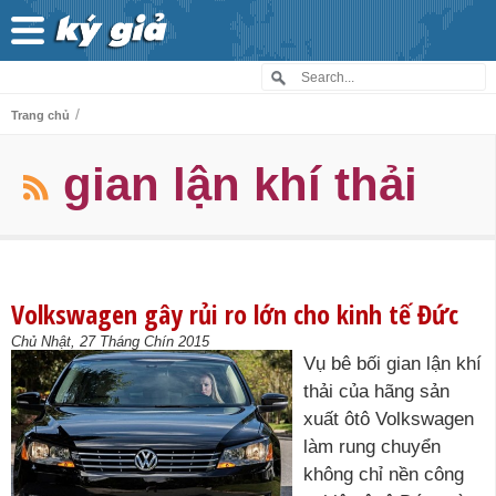
/
Trang chủ
gian lận khí thải
Volkswagen gây rủi ro lớn cho kinh tế Đức
Chủ Nhật, 27 Tháng Chín 2015
Vụ bê bối gian lận khí
thải của hãng sản
xuất ôtô Volkswagen
làm rung chuyển
không chỉ nền công