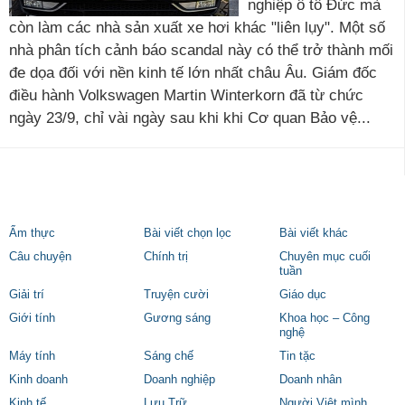
nghiệp ô tô Đức mà
còn làm các nhà sản xuất xe hơi khác "liên lụy". Một số
nhà phân tích cảnh báo scandal này có thể trở thành mối
đe dọa đối với nền kinh tế lớn nhất châu Âu. Giám đốc
điều hành Volkswagen Martin Winterkorn đã từ chức
ngày 23/9, chỉ vài ngày sau khi khi Cơ quan Bảo vệ...
Ẩm thực
Bài viết chọn lọc
Bài viết khác
Câu chuyện
Chính trị
Chuyên mục cuối
tuần
Giải trí
Truyện cười
Giáo dục
Giới tính
Gương sáng
Khoa học – Công
nghệ
Máy tính
Sáng chế
Tin tặc
Kinh doanh
Doanh nghiệp
Doanh nhân
Kinh tế
Lưu Trữ
Người Việt mình