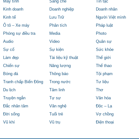
Máy tính
Sáng chế
Tin tặc
Kinh doanh
Doanh nghiệp
Doanh nhân
Kinh tế
Lưu Trữ
Người Việt mình
Ô tô – Xe máy
Phân tích
Pháp luật
Phóng sự điều tra
Media
Photo
Audio
Video
Quân sự
Sự cố
Sự kiện
Sức khỏe
Làm đẹp
Tài liệu kỹ thuật
Thế giới
Chiến sự
Năng lượng
Thể thao
Bóng đá
Thông báo
Tội phạm
Tranh chấp Biển Đông
Trong nước
Tư liệu
Du lịch
Tâm linh
Thơ
Truyện ngắn
Tự sự
Văn hóa
Đắc nhân tâm
Văn nghệ
Độc – Lạ
Đời sống
Tuổi trẻ
Vợ chồng
Vũ khí
Vũ trụ
Điện thoại