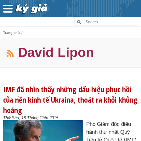
/
Trang chủ
David Lipon
IMF đã nhìn thấy những dấu hiệu phục hồi
của nền kinh tế Ukraina, thoát ra khỏi khủng
hoảng
Thứ Sáu, 18 Tháng Chín 2015
Phó Giám đốc điều
hành thứ nhất Quỹ
Tiền tệ Quốc tế (IMF)