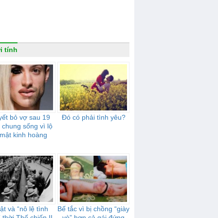
i tính
ết bỏ vợ sau 19
Đó có phải tình yêu?
chung sống vì lộ
 mật kinh hoàng
t và “nô lệ tình
Bế tắc vì bị chồng “giày
 thời Thế chiến II
vò” hơn cả gái đứng