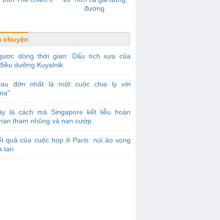
đường
u chuyện
gược dòng thời gian: Dấu tích xưa của
điều dưỡng Kuyalnik.
Đau đớn nhất là một cuộc chia ly với
na"
ây là cách mà Singapore kết liễu hoàn
 nạn tham nhũng và nạn cướp.
t quả của cuộc họp ở Paris: núi ảo vọng
a tan