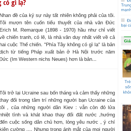
 có gì lạ?
Đ
Trun
mạnh
Nhan đề của ký sự này tất nhiên không phải của tôi.
Đi
Tôi mượn tên cuốn tiểu thuyết của nhà văn Đức
bại 
Erich M. Remarque (1898 - 1970) hầu như chỉ viết
về chiến tranh, có lẽ, là nhà văn duy nhất viết về cả
Giá
hai cuộc Thế chiến. "Phía Tây không có gì lạ" là bản
dịch từ tiếng Pháp xuất bản ở Hà Nội trước năm
 Đức (Im Western nichs Neues) hơn là bản...
Trẻ
sốn
khôn
Tôi trở lại Ucraine sau bốn tháng và cảm thấy những
thay đổi trong tâm trí những người bạn Ucraine của
tôi , của những người dân Kiev : vẫn còn đó lửa
nhiệt tình và khát khao thay đổi đất nước ,hướng
đến cuộc sống dân chủ hơn, lòng yêu nước , ý chí
kiên cường .... Nhưng trong ánh mắt của mọi người