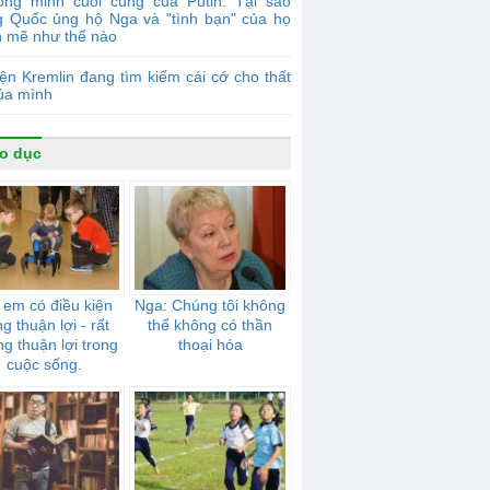
ồng minh cuối cùng của Putin: Tại sao
g Quốc ủng hộ Nga và "tình bạn" của họ
 mẽ như thế nào
ện Kremlin đang tìm kiếm cái cớ cho thất
của mình
o dục
 em có điều kiện
Nga: Chúng tôi không
g thuận lợi - rất
thể không có thần
g thuận lợi trong
thoại hóa
cuộc sống.