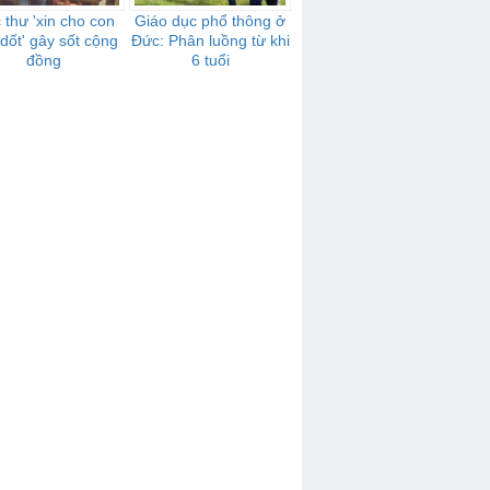
 thư 'xin cho con
Giáo dục phổ thông ở
dốt' gây sốt cộng
Đức: Phân luồng từ khi
đồng
6 tuổi