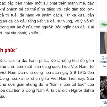
các bậc tiền nhân- một sự phát triển mạnh mẽ, đầy
khí phách để có thể bình đẳng với các dân tộc lớn-
cả trí tuệ, tài năng và phẩm cách. Từ xa xưa, dân
gian đã có câu tổng kết về cái sự vụng, vô ý vô tứ
Giớ
trong nết ăn ở của con người: Bóc ngắn cắn dài. Cái
 hai địa danh, khiến...
nh phúc’
Quy
Độc lập, tự do, hạnh phúc. Đó là dòng tiêu đề gồm
năm 
sáu chữ luôn xuất hiện cùng quốc hiệu Việt Nam, từ
bí
Việt Nam Dân chủ cộng hòa sau ngày 2-9-1945 đến
Cộng hòa xã hội chủ nghĩa Việt Nam hiện nay. Sáu
chữ đơn giản nhưng đó là “ham muốn tột bậc” của
hòa đầu tiên ở Đông Nam Á, là cái đích Người đặt ra
a...
Nhậ
dục”