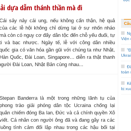
hải dựa dẫm thánh thần mà đi
Cái sảy nảy cái ung, nếu không cẩn thận, hệ quả
Câ
của các lễ hội không chỉ dừng lại ở sự nhốn nháo
N
mà còn có nguy cơ đẩy dân tộc đến chỗ yếu đuối, tự
Viện 
ti và bạc nhược. Ngày tế, lễ với công dân nhiều
quốc gia có văn hóa gần gũi với chúng ta như Nhật,
"
Ukrai
Hàn Quốc, Đài Loan, Singapore… diễn ra thật thanh
 người Đài Loan, Nhật Bản cùng nhau...
Đ
toàn
Kế
bị xu
Stepan Banderra là một trong những lãnh tụ của
phong trào giải phóng dân tộc Ucraina chống lại
quân chiếm đóng Ba lan, Đức và cả chính quyền Xô
viết. Cá nhân con người ông đã và đang gây ra các
luồng tình cảm đối lập nhau trong các hậu bối tại