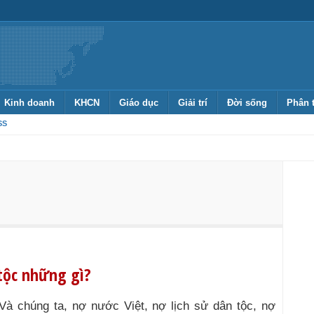
Kinh doanh
KHCN
Giáo dục
Giải trí
Đời sống
Phân 
SS
 tộc những gì?
Và chúng ta, nợ nước Việt, nợ lịch sử dân tộc, nợ