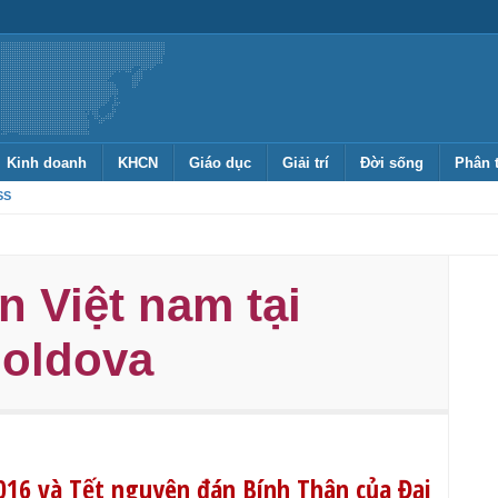
Kinh doanh
KHCN
Giáo dục
Giải trí
Đời sống
Phân 
SS
n Việt nam tại
Moldova
6 và Tết nguyên đán Bính Thân của Đại