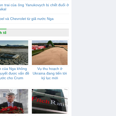
n trai của ông Yanukovych bị chết đuối ở
ikal
el và Chevrolet từ giã nước Nga
h tế
n của Nga không
Vụ thu hoạch ở
 quyết được vấn đề
Ukraina đang tiến tới
ước cho Crưm
kỷ lục mới