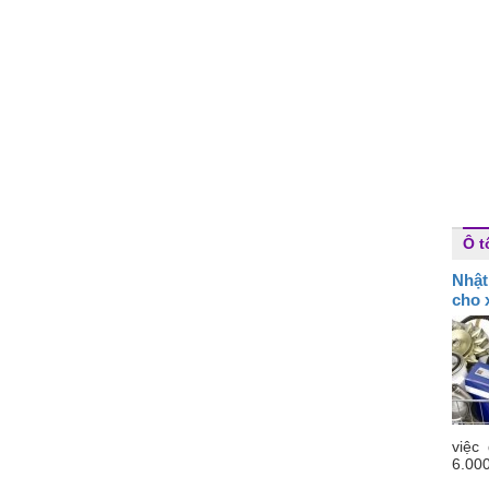
Ô t
Nhật
cho x
việc
6.000