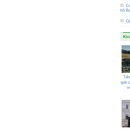
Co
hồ Ba
Op
Kin
Tiề
giải
n