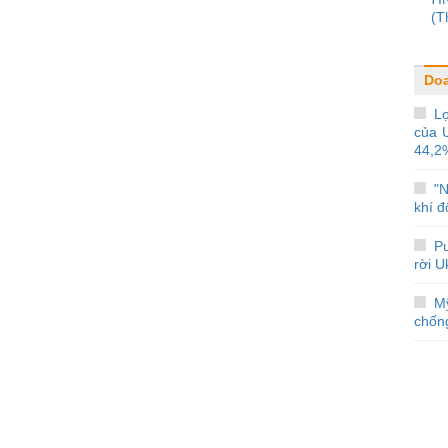
(T
Do
Lợ
của 
44,2
"N
khí đ
Pu
rời U
M
chống