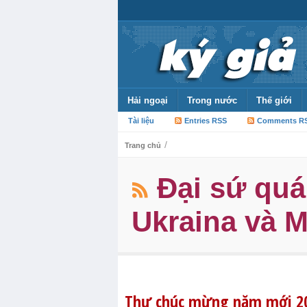
Hải ngoại
Trong nước
Thế giới
Tài liệu
Entries RSS
Comments R
/
Trang chủ
Đại sứ quá
Ukraina và 
Thư chúc mừng năm mới 201