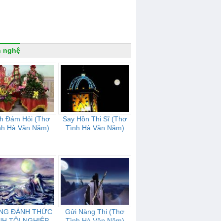
n nghệ
nh Đám Hỏi (Thơ
Say Hồn Thi Sĩ (Thơ
nh Hà Văn Năm)
Tình Hà Văn Năm)
NG ĐÁNH THỨC
Gửi Nàng Thi (Thơ
NH TỘI NGHIỆP
Tình Hà Văn Năm)