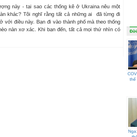
ượng này - tại sao các thống kê ở Ukraina nêu một
oàn khác? Tôi nghĩ rằng tất cả những ai đã từng đi
rở với điều này. Bạn đi vào thành phố mà theo thống
hèo nàn xơ xác. Khi bạn đến, tất cả mọi thứ nhìn có
Đời
COVI
thế
Nga:
th