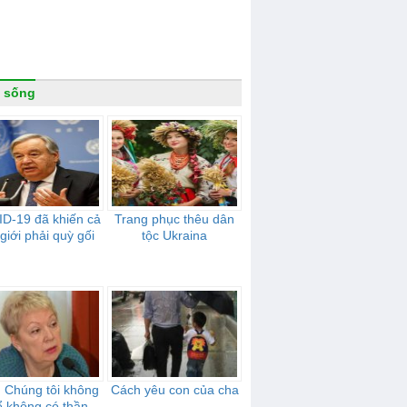
 sống
D-19 đã khiến cả
Trang phục thêu dân
 giới phải quỳ gối
tộc Ukraina
 Chúng tôi không
Cách yêu con của cha
ể không có thần