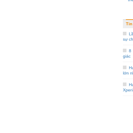
Tin
Lầ
sự c
8
giác
Ha
lớn n
Ha
Xper