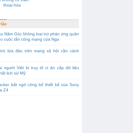
thoại hóa
 tặc
u Năm Góc không loại trừ phản ứng quân
ho cuộc tấn công mạng của Nga
 trò lừa đảo trên mạng xã hội cần cảnh
i người Việt bị truy tố vì ăn cắp dữ liệu
hất lịch sử Mỹ
cker bất ngờ công bố thiết kế của Sony
ia Z4