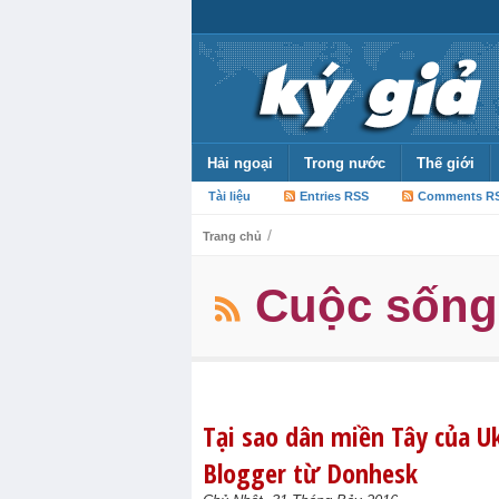
Hải ngoại
Trong nước
Thế giới
Tài liệu
Entries RSS
Comments R
/
Trang chủ
Cuộc sống
Tại sao dân miền Tây của U
Blogger từ Donhesk