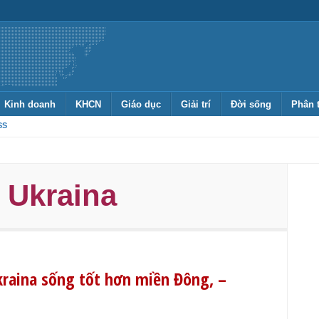
Kinh doanh
KHCN
Giáo dục
Giải trí
Đời sống
Phân 
SS
 Ukraina
kraina sống tốt hơn miền Đông, –