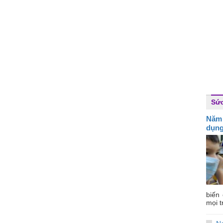
Sứ
Năm
dụng
biến
mọi t