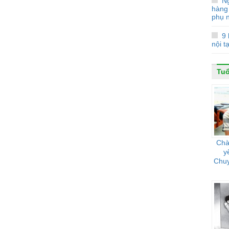
N
hàng
phụ 
9 
nội t
Tuổ
Chà
y
Chuy