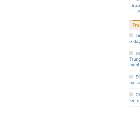
trư
Tr
Li
ở đâ
Đ
Trun
mạnh
Đi
bại 
Ch
lớn n