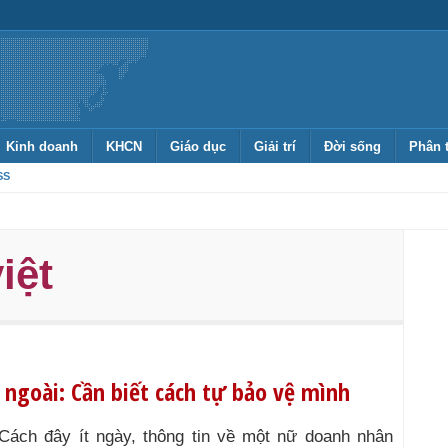
Kinh doanh
KHCN
Giáo dục
Giải trí
Đời sống
Phân 
SS
iệt
ngoài: Cần biết cách tự bảo vệ mình
Cách đây ít ngày, thông tin về một nữ doanh nhân