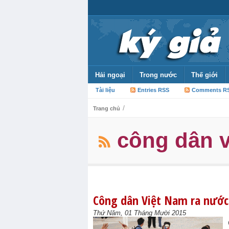
Hải ngoại
Trong nước
Thế giới
Tài liệu
Entries RSS
Comments R
/
Trang chủ
công dân v
Công dân Việt Nam ra nước 
Thứ Năm, 01 Tháng Mười 2015