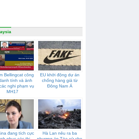
aysia
 Bellingcat công
EU khởi động dự án
danh tính và ảnh
chống hàng giả từ
các nghi phạm vụ
Đông Nam Á
MH17
ina đang tích cực
Hà Lan nêu ra ba
inh phục các thị
phương án Tòa xử cho