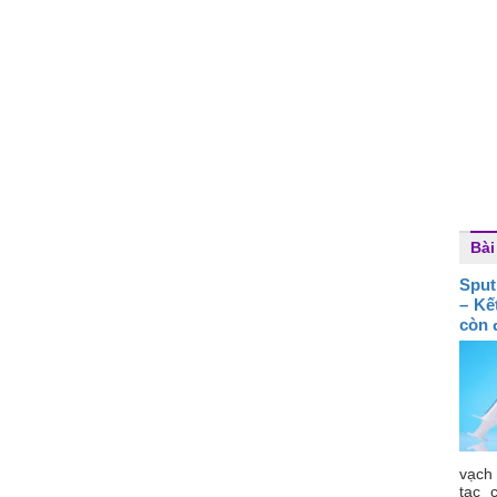
Bài
Sput
– Kế
còn 
vạch
tạc 