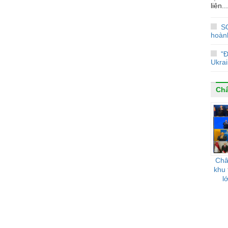
liên...
S
hoành
"
Ukrai
Ch
Châ
khu 
l