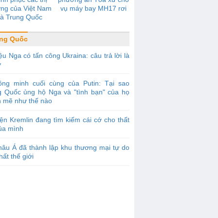
ờng của Việt Nam
vụ máy bay MH17 rơi
và Trung Quốc
ung Quốc
ệu Nga có tấn công Ukraina: câu trả lời là
y
ồng minh cuối cùng của Putin: Tại sao
g Quốc ủng hộ Nga và "tình bạn" của họ
 mẽ như thế nào
ện Kremlin đang tìm kiếm cái cớ cho thất
của mình
âu Á đã thành lập khu thương mại tự do
hất thế giới