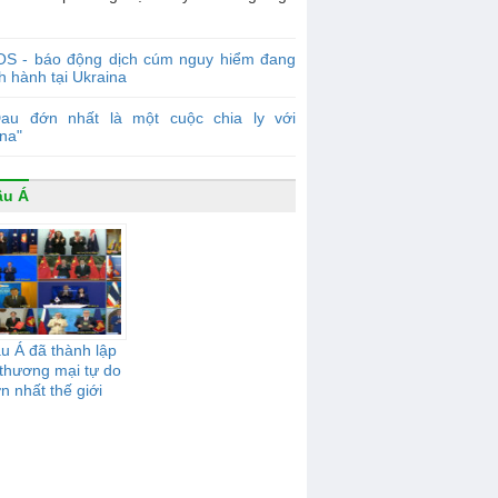
OS - báo động dịch cúm nguy hiểm đang
 hành tại Ukraina
Đau đớn nhất là một cuộc chia ly với
na"
âu Á
u Á đã thành lập
thương mại tự do
ớn nhất thế giới