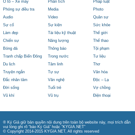
Ô tô – Xe máy
Phân tích
Pháp luật
Phóng sự điều tra
Media
Photo
Audio
Video
Quân sự
Sự cố
Sự kiện
Sức khỏe
Làm đẹp
Tài liệu kỹ thuật
Thế giới
Chiến sự
Năng lượng
Thể thao
Bóng đá
Thông báo
Tội phạm
Tranh chấp Biển Đông
Trong nước
Tư liệu
Du lịch
Tâm linh
Thơ
Truyện ngắn
Tự sự
Văn hóa
Đắc nhân tâm
Văn nghệ
Độc – Lạ
Đời sống
Tuổi trẻ
Vợ chồng
Vũ khí
Vũ trụ
Điện thoại
® Ký Giả giữ bản quyền nội dung trên toàn bộ website này, mọi trích dẫn
vui lòng ghi rõ “báo Ký Giả” hoặc “KYGIA.NET”
© Copyright 2014-2015 KYGIA.NET, All rights reserved