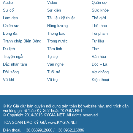
Audio
Video
Quân sự
Sự cố
Sự kiện
Sức khỏe
Làm đẹp
Tài liệu kỹ thuật
Thế giới
Chiến sự
Năng lượng
Thể thao
Bóng đá
Thông báo
Tội phạm
Tranh chấp Biển Đông
Trong nước
Tư liệu
Du lịch
Tâm linh
Thơ
Truyện ngắn
Tự sự
Văn hóa
Đắc nhân tâm
Văn nghệ
Độc – Lạ
Đời sống
Tuổi trẻ
Vợ chồng
Vũ khí
Vũ trụ
Điện thoại
® Ký Giả giữ bản quyền nội dung trên toàn bộ website này, mọi trích dẫn
vui lòng ghi rõ “báo Ký Giả” hoặc “KYGIA.NET”
© Copyright 2014-2015 KYGIA.NET, All rights reserved
TÒA SOẠN BÁO KÝ GIẢ
www.KYGIA.NET
Điện thoại.: +38.0639912660 / +38.0962116886