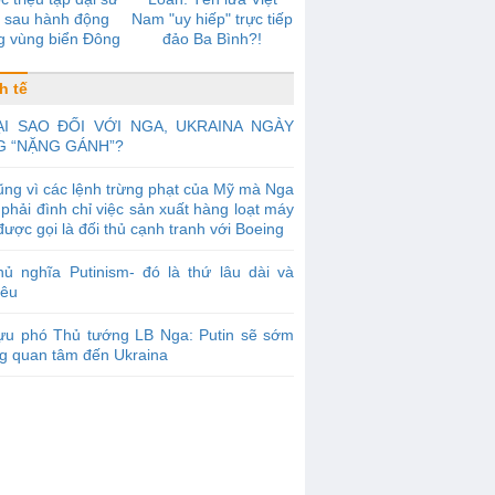
 sau hành động
Nam "uy hiếp" trực tiếp
g vùng biển Đông
đảo Ba Bình?!
h tế
ẠI SAO ĐỐI VỚI NGA, UKRAINA NGÀY
G “NẶNG GÁNH”?
ng vì các lệnh trừng phạt của Mỹ mà Nga
phải đình chỉ việc sản xuất hàng loạt máy
được gọi là đối thủ cạnh tranh với Boeing
ủ nghĩa Putinism- đó là thứ lâu dài và
iêu
ựu phó Thủ tướng LB Nga: Putin sẽ sớm
g quan tâm đến Ukraina