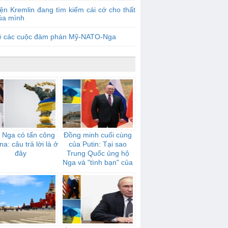
ện Kremlin đang tìm kiếm cái cớ cho thất
của mình
ề các cuộc đàm phán Mỹ-NATO-Nga
 Nga có tấn công
Đồng minh cuối cùng
na: câu trả lời là ở
của Putin: Tại sao
đây
Trung Quốc ủng hộ
Nga và "tình bạn" của
họ mạnh mẽ như thế
nào