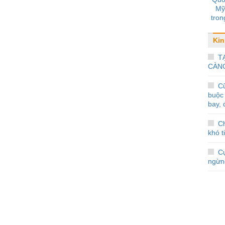
Mỹ
tron
Kin
T
CÀN
Cũ
buộc 
bay, 
Ch
khó t
C
ngừn