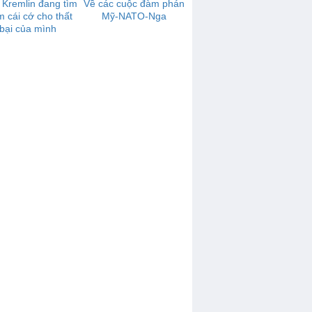
 Kremlin đang tìm
Về các cuộc đàm phán
m cái cớ cho thất
Mỹ-NATO-Nga
bại của mình