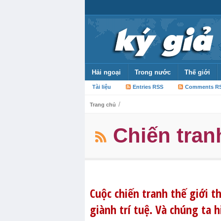
Hải ngoại
Trong nước
Thế giới
Tài liệu
Entries RSS
Comments R
/
Trang chủ
Chiến tran
Cuộc chiến tranh thế giới t
giành trí tuệ. Và chúng ta 