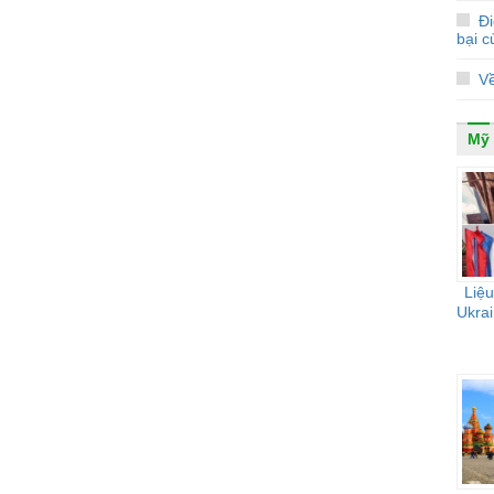
Đi
bại 
V
Mỹ
Liệu
Ukrai