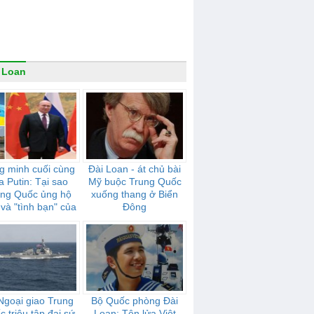
 Loan
g minh cuối cùng
Đài Loan - át chủ bài
a Putin: Tại sao
Mỹ buộc Trung Quốc
ung Quốc ủng hộ
xuống thang ở Biển
và "tình bạn" của
Đông
mạnh mẽ như thế
nào
Ngoại giao Trung
Bộ Quốc phòng Đài
 triệu tập đại sứ
Loan: Tên lửa Việt