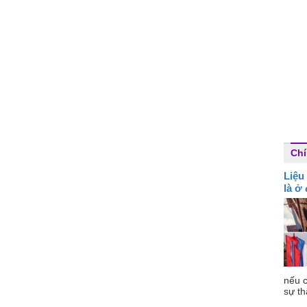
Chí
Liệu
là ở
nếu c
sự th