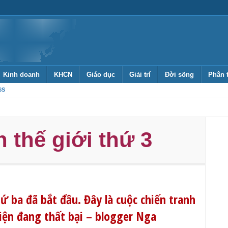
Kinh doanh
KHCN
Giáo dục
Giải trí
Đời sống
Phân 
SS
h thế giới thứ 3
hứ ba đã bắt đầu. Đây là cuộc chiến tranh
hiện đang thất bại – blogger Nga