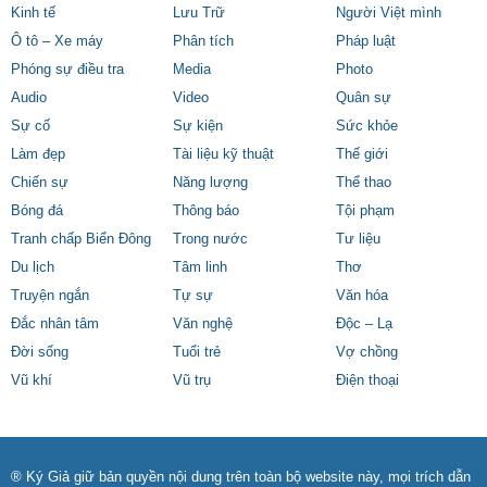
Kinh tế
Lưu Trữ
Người Việt mình
Ô tô – Xe máy
Phân tích
Pháp luật
Phóng sự điều tra
Media
Photo
Audio
Video
Quân sự
Sự cố
Sự kiện
Sức khỏe
Làm đẹp
Tài liệu kỹ thuật
Thế giới
Chiến sự
Năng lượng
Thể thao
Bóng đá
Thông báo
Tội phạm
Tranh chấp Biển Đông
Trong nước
Tư liệu
Du lịch
Tâm linh
Thơ
Truyện ngắn
Tự sự
Văn hóa
Đắc nhân tâm
Văn nghệ
Độc – Lạ
Đời sống
Tuổi trẻ
Vợ chồng
Vũ khí
Vũ trụ
Điện thoại
® Ký Giả giữ bản quyền nội dung trên toàn bộ website này, mọi trích dẫn