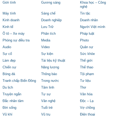
Giới tính
Gương sáng
Khoa học – Công
nghệ
Máy tính
Sáng chế
Tin tặc
Kinh doanh
Doanh nghiệp
Doanh nhân
Kinh tế
Lưu Trữ
Người Việt mình
Ô tô – Xe máy
Phân tích
Pháp luật
Phóng sự điều tra
Media
Photo
Audio
Video
Quân sự
Sự cố
Sự kiện
Sức khỏe
Làm đẹp
Tài liệu kỹ thuật
Thế giới
Chiến sự
Năng lượng
Thể thao
Bóng đá
Thông báo
Tội phạm
Tranh chấp Biển Đông
Trong nước
Tư liệu
Du lịch
Tâm linh
Thơ
Truyện ngắn
Tự sự
Văn hóa
Đắc nhân tâm
Văn nghệ
Độc – Lạ
Đời sống
Tuổi trẻ
Vợ chồng
Vũ khí
Vũ trụ
Điện thoại