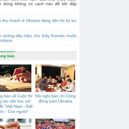
m đóng không có cách nào để bồi đắp
.
 thu hoạch ở Ukraina đang tiến tới kỷ lục
ó những dấu hiệu cho thấy Kremlin muốn
Donbass
ông báo
g báo về Cuộc thi
Hội nghị báo chí Cộng
g tác văn học với
đồng toàn Ukraina
đề "Việt Nam - Đất
ớc - Con người"