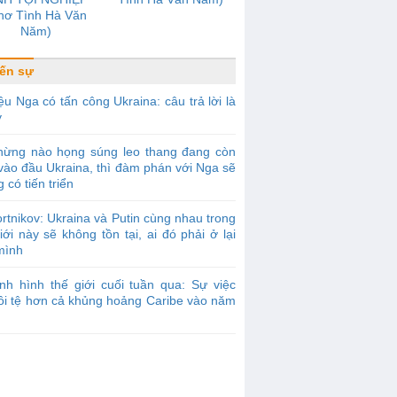
hơ Tình Hà Văn
Năm)
ến sự
ệu Nga có tấn công Ukraina: câu trả lời là
y
hừng nào họng súng leo thang đang còn
vào đầu Ukraina, thì đàm phán với Nga sẽ
 có tiến triển
rtnikov: Ukraina và Putin cùng nhau trong
iới này sẽ không tồn tại, ai đó phải ở lại
mình
nh hình thế giới cuối tuần qua: Sự việc
tồi tệ hơn cả khủng hoảng Caribe vào năm