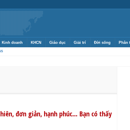
Kinh doanh
KHCN
Giáo dục
Giải trí
Đời sống
Phân 
SS
hiên, đơn giản, hạnh phúc… Bạn có thấy