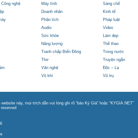
 Công nghệ
Máy tính
Sáng chế
ệp
Doanh nhân
Kinh tế
máy
Phân tích
Pháp luật
Audio
Video
Sức khỏe
Làm đẹp
Năng lượng
Thể thao
Tranh chấp Biển Đông
Trong nước
Thơ
Truyện ngắn
tâm
Văn nghệ
Độc – Lạ
Vũ khí
Vũ trụ
 website này, mọi trích dẫn vui lòng ghi rõ “báo Ký Giả” hoặc “KYGIA.NET”
 reserved
86
na