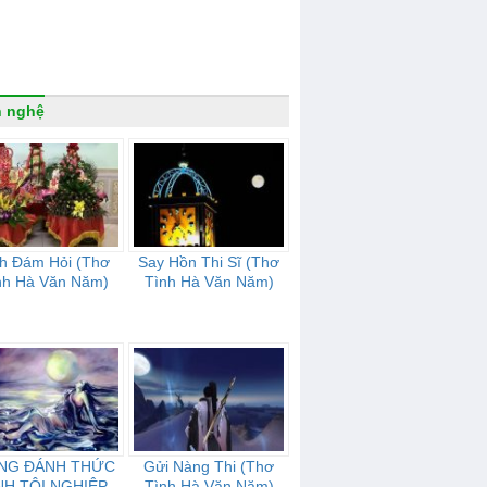
n nghệ
nh Đám Hỏi (Thơ
Say Hồn Thi Sĩ (Thơ
nh Hà Văn Năm)
Tình Hà Văn Năm)
NG ĐÁNH THỨC
Gửi Nàng Thi (Thơ
NH TỘI NGHIỆP
Tình Hà Văn Năm)