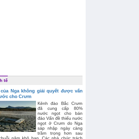
h tế
 của Nga không giải quyết được vấn
ước cho Crưm
Kênh đào Bắc Crưm
đã cung cấp 80%
nước ngọt cho bán
đảo Vấn đề thiếu nước
ngọt ở Crưm do Nga
sáp nhập ngày càng
trầm trọng hơn sau
chuỗi năm khô hạn. Các nhà chức trách