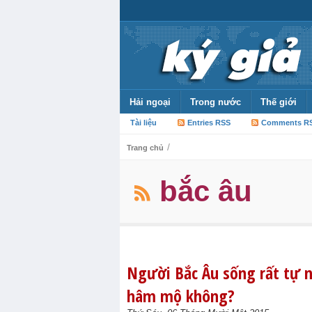
Hải ngoại
Trong nước
Thế giới
Tài liệu
Entries RSS
Comments R
/
Trang chủ
bắc âu
Người Bắc Âu sống rất tự n
hâm mộ không?