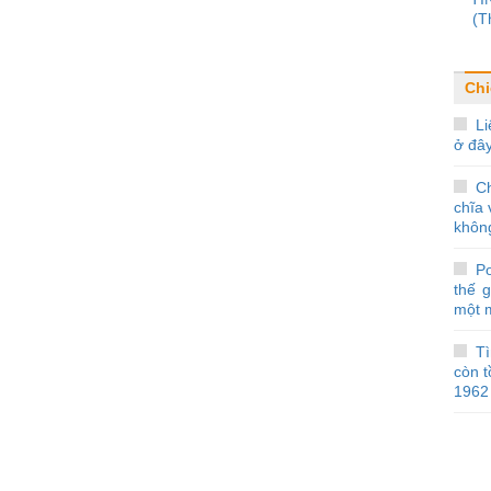
(T
Chi
Li
ở đâ
C
chĩa 
không
Po
thế g
một 
Tì
còn 
1962