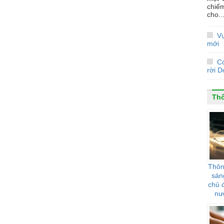
chiế
cho..
Vụ
mới
C
rời 
Th
Thôn
sán
chủ 
nư