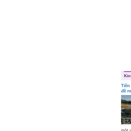
Kin
Tiền
đề n
một 